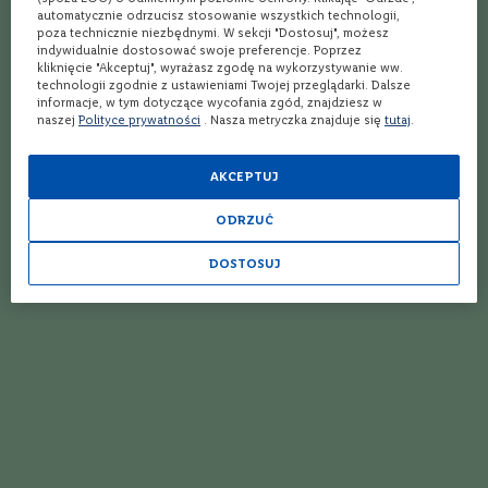
Najlepszy przepis na koktajl La Palma
automatycznie odrzucisz stosowanie wszystkich technologii,
e
poza technicznie niezbędnymi. W sekcji "Dostosuj", możesz
m
indywidualnie dostosować swoje preferencje. Poprzez
p
Najlepszy przepis na koktajl Chiodo
kliknięcie "Akceptuj", wyrażasz zgodę na wykorzystywanie ww.
r
technologii zgodnie z ustawieniami Twojej przeglądarki. Dalsze
a
informacje, w tym dotyczące wycofania zgód, znajdziesz w
Najlepszy przepis na koktajl Strawberry Martini
n
naszej
Polityce prywatności
. Nasza metryczka znajduje się
tutaj
.
i
l
Najlepszy przepis na Raspberry Martini
l
AKCEPTUJ
o
Najlepszy przepis na koktajl Orchid Martini
ODRZUĆ
C
h
Najlepszy przepis na drink Appletini
a
DOSTOSUJ
r
Najlepszy przepis na koktajl Rosita
d
o
Jakie wino musujące wybrać do drinków? Szampan, Prosecco, Cava
n
n
czy Cremant? Czym się kierować i na co zwrócić uwagę?
a
y
Najlepszy przepis na koktajl Caruso
P
Najlepszy przepis na drink Bacardi Cocktail
i
n
o