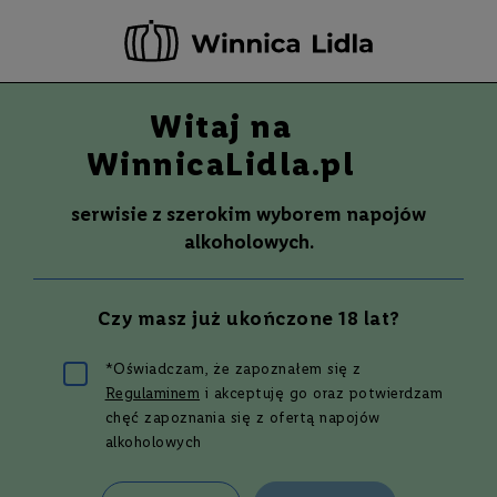
-20 ZŁ ZA NEWSLETTER –
ZAPISZ SIĘ
Witaj na
Szuka
Wina
WinnicaLidla.pl
S
Wina
Whisky
Rum
Alkohole mocne
m
serwisie z szerokim wyborem napojów
a
alkoholowych.
k
W
y
Czy masz już ukończone 18 lat?
t
r
a
*Oświadczam, że zapoznałem się z
w
Regulaminem
i akceptuję go oraz potwierdzam
n
Najlepszy przepis na drink Bellini
e
chęć zapoznania się z ofertą napojów
alkoholowych
P
ó
ł