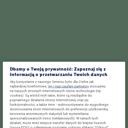
C
Najlepszy przepis na drink Flirtini
a
b
e
Najlepszy przepis na koktajl Negroni Sbagliato
r
n
Najlepszy przepis na koktajl Blueberry Martini
e
t
Najlepszy przepis na koktajl Limoncello Spritz
S
a
u
Dolce Vita – przepis na najlepszy koktajl
v
i
Najlepszy przepis na koktajl Campari Bitter
g
Dbamy o Twoją prywatność: Zapoznaj się z
n
informacją o przetwarzaniu Twoich danych
o
Aby korzystanie z naszego Serwisu było dla Ciebie jak
n
Najlepszy przepis na koktajl Portofino
najbardziej komfortowe,
my i nasi zaufani partnerzy
stosujemy
na naszych stronach internetowych różne technologie (np.
M
cookies). Są wśród nich takie, które są niezbędne do
Najlepszy przepis na koktajl drink Mimosa
e
poprawnego działania strony internetowej oraz jej
r
funkcjonalności, a także inne - wykorzystywane do wygodnego
l
Najlepszy przepis na koktajl Pinky
dostosowania stron internetowych do preferencji użytkownika,
o
tworzenia anonimowych statystyk lub wyświetlania
t
spersonalizowanych treści (reklamowych). W ramach tych
Cheerio – przepis na najlepszy koktajl
działań, może mieć miejsce transfer danych do krajów trzecich
T
(spoza EOG) o odmiennym poziomie ochrony. Klikając "Odrzuć",