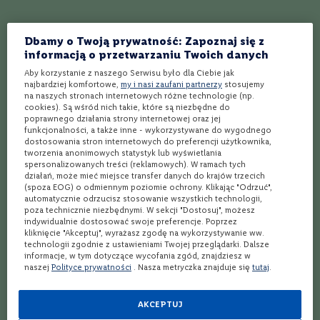
W
3.5
(2 opinie)
5
(1 opinia)
ę
Ocena:
Ocena:
g
Wino
Wino
Dbamy o Twoją prywatność: Zapoznaj się z
Primitivo di Manduria
Kaiken Indómito Malbec
r
informacją o przetwarzaniu Twoich danych
“70”, Cantine Falcone
y
Aby korzystanie z naszego Serwisu było dla Ciebie jak
Wytrawne
Wytrawne
najbardziej komfortowe,
my i nasi zaufani partnerzy
stosujemy
N
na naszych stronach internetowych różne technologie (np.
Czerwone
Czerwone
i
cookies). Są wśród nich takie, które są niezbędne do
e
Włochy
Argentyna
poprawnego działania strony internetowej oraz jej
m
funkcjonalności, a także inne - wykorzystywane do wygodnego
c
Primitivo
Malbec
dostosowania stron internetowych do preferencji użytkownika,
y
tworzenia anonimowych statystyk lub wyświetlania
spersonalizowanych treści (reklamowych). W ramach tych
6-ta szt. za 1 zł
N
działań, może mieć miejsce transfer danych do krajów trzecich
49,99 zł
56,99 zł
o
(spoza EOG) o odmiennym poziomie ochrony. Klikając "Odrzuć",
w
automatycznie odrzucisz stosowanie wszystkich technologii,
a
poza technicznie niezbędnymi. W sekcji "Dostosuj", możesz
Z
indywidualnie dostosować swoje preferencje. Poprzez
kliknięcie "Akceptuj", wyrażasz zgodę na wykorzystywanie ww.
e
technologii zgodnie z ustawieniami Twojej przeglądarki. Dalsze
l
informacje, w tym dotyczące wycofania zgód, znajdziesz w
a
naszej
Polityce prywatności
. Nasza metryczka znajduje się
tutaj
.
n
d
i
AKCEPTUJ
a