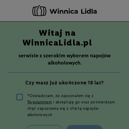
-20 ZŁ ZA NEWSLETTER –
ZAPISZ SIĘ
Witaj na
Szuka
Wina
WinnicaLidla.pl
S
Wina
Whisky
Rum
Alkohole mocne
m
serwisie z szerokim wyborem napojów
a
alkoholowych.
k
W
y
Czy masz już ukończone 18 lat?
t
r
a
*Oświadczam, że zapoznałem się z
w
Regulaminem
i akceptuję go oraz potwierdzam
n
Angel's Wing – przepis na
e
chęć zapoznania się z ofertą napojów
najlepszy koktajl
alkoholowych
P
ó
ł