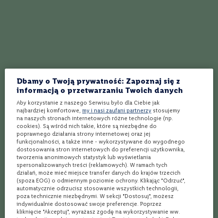
m
a
Najlepszy przepis na koktajl Bald Head
c
n
Najlepszy przepis na koktajl Backstabber
i
a
n
Najlepszy przepis na koktajl Red Devil
e
Najlepszy przepis na koktajl The Witches
Dbamy o Twoją prywatność: Zapoznaj się z
L
a
informacją o przetwarzaniu Twoich danych
m
Najlepszy przepis na koktajl Hummingbird
Aby korzystanie z naszego Serwisu było dla Ciebie jak
b
najbardziej komfortowe,
my i nasi zaufani partnerzy
stosujemy
r
Blue Heaven - Najlepszy Przepis na Ten Wyjątkowy Koktajl
na naszych stronach internetowych różne technologie (np.
u
cookies). Są wśród nich takie, które są niezbędne do
s
poprawnego działania strony internetowej oraz jej
Ginger Sparkler – przepis na najlepszy koktajl
c
funkcjonalności, a także inne - wykorzystywane do wygodnego
o
dostosowania stron internetowych do preferencji użytkownika,
tworzenia anonimowych statystyk lub wyświetlania
Najlepszy przepis na koktajl Dorian Gray
S
spersonalizowanych treści (reklamowych). W ramach tych
działań, może mieć miejsce transfer danych do krajów trzecich
z
Najlepszy przepis na koktajl Pinky
(spoza EOG) o odmiennym poziomie ochrony. Klikając "Odrzuć",
c
automatycznie odrzucisz stosowanie wszystkich technologii,
z
poza technicznie niezbędnymi. W sekcji "Dostosuj", możesz
Najlepszy przepis na koktajl Illusion
e
indywidualnie dostosować swoje preferencje. Poprzez
p
kliknięcie "Akceptuj", wyrażasz zgodę na wykorzystywanie ww.