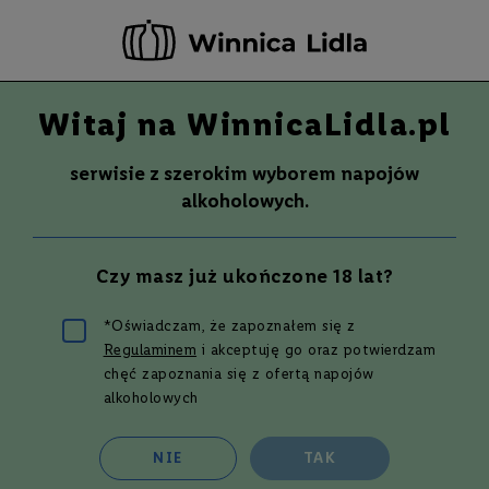
-20 ZŁ ZA NEWSLETTER –
ZAPISZ SIĘ
Witaj na WinnicaLidla.pl
Szuka
Wina
serwisie z szerokim wyborem napojów
S
Wina
Whisky
Rum
Alkohole mocne
alkoholowych.
m
a
k
1800
Czy masz już ukończone 18 lat?
W
y
t
*Oświadczam, że zapoznałem się z
r
Regulaminem
i akceptuję go oraz potwierdzam
a
w
Filtruj i sortuj
chęć zapoznania się z ofertą napojów
n
alkoholowych
e
Siatka
Lista
2
produkty
P
NIE
TAK
ó
ł