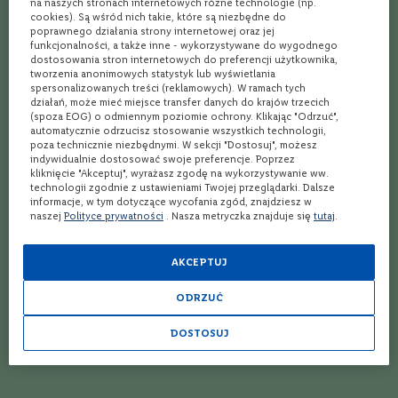
odpowiedzialnością możemy polecić wymagającym koneserom. Przy tym
na naszych stronach internetowych różne technologie (np.
e
należy dodać, że cena Tequili 1800 okazuje się bardzo atrakcyjna. Jak to
cookies). Są wśród nich takie, które są niezbędne do
dokładnie wygląda? Ceny Tequili 1800 w wersji Silver oraz Tequila Reposado
poprawnego działania strony internetowej oraz jej
wynoszą około 140 zł. Tylko nieco droższa jest Tequila 1800 Anejo, której
S
funkcjonalności, a także inne - wykorzystywane do wygodnego
cena może wynosić około 145 zł!
z
dostosowania stron internetowych do preferencji użytkownika,
a
tworzenia anonimowych statystyk lub wyświetlania
A zatem lekka srebrna, która pozwoli Ci odkryć w sobie mistrza sztuki
m
spersonalizowanych treści (reklamowych). W ramach tych
barmańskiej, czy może beczkowa Reposado? A może raczej najdojrzalsza
p
Tequila 1800 Anejo? Wybierz trunek, z którym poczujesz unikalny klimat
działań, może mieć miejsce transfer danych do krajów trzecich
Meksyku!
(spoza EOG) o odmiennym poziomie ochrony. Klikając "Odrzuć",
a
automatycznie odrzucisz stosowanie wszystkich technologii,
n
poza technicznie niezbędnymi. W sekcji "Dostosuj", możesz
y
Zobacz kategorie:
indywidualnie dostosować swoje preferencje. Poprzez
kliknięcie "Akceptuj", wyrażasz zgodę na wykorzystywanie ww.
P
technologii zgodnie z ustawieniami Twojej przeglądarki. Dalsze
Tequila Jose cuervo
Teeling Whiskey
r
informacje, w tym dotyczące wycofania zgód, znajdziesz w
o
naszej
Polityce prywatności
. Nasza metryczka znajduje się
tutaj
.
Tequila
Whisky do 500 zł
s
e
Jose Cuervo
Whisky do 100 zł
c
AKCEPTUJ
Tequila na prezent
Rum do 200 zł
c
o
Tequila Sierra
Wódka do 200 zł
ODRZUĆ
W
Whisky do 200 zł
Brandy Metaxa
i
DOSTOSUJ
Whisky do 150 zł
Tullamore Dew
n
o
Angels Whisky
Ballantine’s
w
z