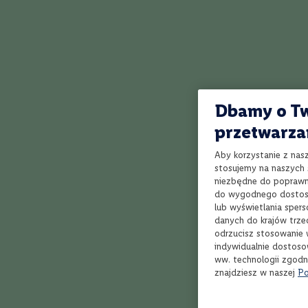
intensywne
To młode win
Musujące
wołowiny. Spra
Rum
warzywami. Na
Whisky
Gatunek
Single
Malt
Dbamy o Tw
Blended
przetwarza
Bourbon
Aby korzystanie z nas
Grain
stosujemy na naszych s
niezbędne do poprawne
Rye
do wygodnego dostoso
Tennessee
lub wyświetlania sper
Jak działa Winnica Lidla?
danych do krajów trze
Kraj
odrzucisz stosowanie 
Irlandia
indywidualnie dostoso
Japonia
ww. technologii zgodn
znajdziesz w naszej
Po
Szkocja
Tajwan