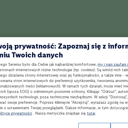
o czerwone będzie świetnym wyborem do pieczonego drobiu, wieprzowiny
wdzi się także w zestawieniach z serami o średniej dojrzałości oraz z zap
jlepiej serwować w temperaturze 16-18°C.
oją prywatność: Zapoznaj się z infor
niu Twoich danych
zego Serwisu było dla Ciebie jak najbardziej komfortowe,
my i nasi zaufani
tronach internetowych różne technologie (np. cookies). Są wśród nich taki
Wybierz produkty
Wyb
go działania strony internetowej oraz jej funkcjonalności, a także inne -
wania stron internetowych do preferencji użytkownika, tworzenia anoni
sonalizowanych treści (reklamowych). W ramach tych działań, może mieć mie
cich (spoza EOG) o odmiennym poziomie ochrony. Klikając "Odrzuć", auto
wszystkich technologii, poza technicznie niezbędnymi. W sekcji "Dostosuj"
wać swoje preferencje. Poprzez kliknięcie "Akceptuj", wyrażasz zgodę na 
Ponad 1900 alkoholi
R
spoza półki w sklepie
onl
ie z ustawieniami Twojej przeglądarki. Dalsze informacje, w tym dotycząc
lityce prywatności
. Nasza metryczka znajduje się
tutaj
.