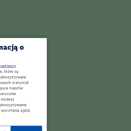
 oraz
iekanymi
macją o
 partnerzy
e, które są
ierz sklep
Kup i odbierz
 wykorzystywane
mowych statystyk
jsce transfer
matycznie
, możesz
wykorzystywanie
ezerwacja
Bezpłatna dostawa
ine w 3 min*
nawet w 24h** do
e wycofania zgód,
Twojego Lidla