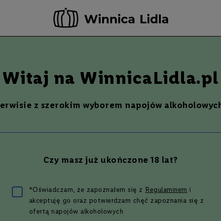
rwuj teraz - odbierz i opłać już w następnym dniu roboczym w wybranym sk
-20 ZŁ ZA NEWSLETTER –
ZAPISZ SIĘ
Szukaj
% Promocje %
Ostatnie sztuki
Nowości
Witaj na WinnicaLidla.pl
serwisie z szerokim wyborem napojów alkoholowych
OT “SELECT”, KOBLEVO
Czy masz już ukończone 18 lat?
za 1 zł
zł
*Oświadczam, że zapoznałem się z
Regulaminem
i
akceptuję go oraz potwierdzam chęć zapoznania się z
ofertą napojów alkoholowych
4
(
5
opinii
)