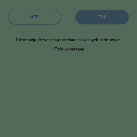
oim sklepie
w 1 dzień roboczy
NIE
TAK
ępność:
duża
Informacja dotycząca
przetwarzania danych osobowych
.
Dodaj
*Pole wymagane
Wino pasuje do