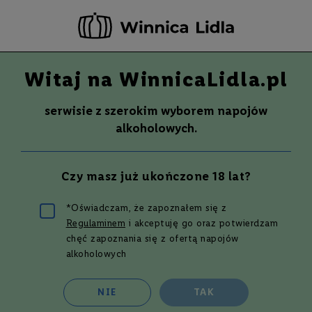
-20 ZŁ ZA NEWSLETTER –
ZAPISZ SIĘ
Witaj na WinnicaLidla.pl
Szuka
Wina
serwisie z szerokim wyborem napojów
S
Wina
Whisky
Rum
Alkohole mocne
alkoholowych.
m
a
k
Wino
AMORALE PUGLIA, CANTINE TERRE
Czy masz już ukończone 18 lat?
W
COLLINA
y
750 ml
t
*Oświadczam, że zapoznałem się z
r
Regulaminem
i akceptuję go oraz potwierdzam
Przejdź
a
w
na
chęć zapoznania się z ofertą napojów
n
koniec
alkoholowych
e
galerii
P
NIE
TAK
ó
ł