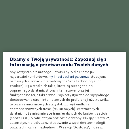
e
Amorale zachęca do dłuższej degustacji.
S
z
a
m
Propozycje kulinarne i
p
serwowanie
a
n
y
Amorale sprawdzi się w towarzystwie twardych serów
P
Dbamy o Twoją prywatność: Zapoznaj się z
dojrzewających, np. Pecorino, caciocCvallo lub długo
r
informacją o przetwarzaniu Twoich danych
dojrzewającego Cheddar. Dobrze komponuje się również z
o
Aby korzystanie z naszego Serwisu było dla Ciebie jak
s
daniami kuchni apulijskiej - takimi jak
involtini di manzo
(zrazy
najbardziej komfortowe,
my i nasi zaufani partnerzy
stosujemy
e
wołowe nadziewane ziołami),
melanzane alla parmigiana
na naszych stronach internetowych różne technologie (np.
c
cookies). Są wśród nich takie, które są niezbędne do
(zapiekany bakłażan z sosem pomidorowym) czy makaron
c
poprawnego działania strony internetowej oraz jej
o
orecchiette
z mięsnym ragu. Czerwone Amorale warto
funkcjonalności, a także inne - wykorzystywane do wygodnego
dostosowania stron internetowych do preferencji użytkownika,
podawać lekko schłodzone, w temperaturze około 16°C.
W
tworzenia anonimowych statystyk lub wyświetlania
i
spersonalizowanych treści (reklamowych). W ramach tych
n
działań, może mieć miejsce transfer danych do krajów trzecich
o
(spoza EOG) o odmiennym poziomie ochrony. Klikając "Odrzuć",
w
automatycznie odrzucisz stosowanie wszystkich technologii,
z
poza technicznie niezbędnymi. W sekcji "Dostosuj", możesz