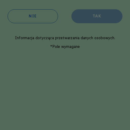
oim sklepie:
w 3 dni robocze
NIE
TAK
ępność:
średnia
Informacja dotycząca
przetwarzania danych osobowych
.
Dodaj
*Pole wymagane
Wino pasuje do