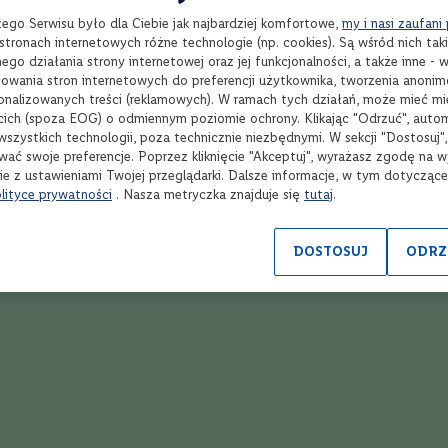
yślą o Winnicy Lidla przez dobrze znany Dom Charbielin. Butelka jest ods
zego Serwisu było dla Ciebie jak najbardziej komfortowe,
my i nasi zaufani
y gości na półkach sklepów Lidl w całej Polsce.
tronach internetowych różne technologie (np. cookies). Są wśród nich taki
, stworzone z winorośli Pinot Noir. W stylu eleganckie, umiejętnie muśni
go działania strony internetowej oraz jej funkcjonalności, a także inne -
wania stron internetowych do preferencji użytkownika, tworzenia anoni
zi się solo, choć równie dobrze wypadnie w połączniu z daniami kuchni pol
sonalizowanych treści (reklamowych). W ramach tych działań, może mieć mie
cich (spoza EOG) o odmiennym poziomie ochrony. Klikając "Odrzuć", auto
wszystkich technologii, poza technicznie niezbędnymi. W sekcji "Dostosuj"
wać swoje preferencje. Poprzez kliknięcie "Akceptuj", wyrażasz zgodę na 
ie z ustawieniami Twojej przeglądarki. Dalsze informacje, w tym dotycząc
lityce prywatności
. Nasza metryczka znajduje się
tutaj
.
Wybierz produkty
Wyb
DOSTOSUJ
ODRZ
Ponad 1900 alkoholi
R
spoza półki w sklepie
onl