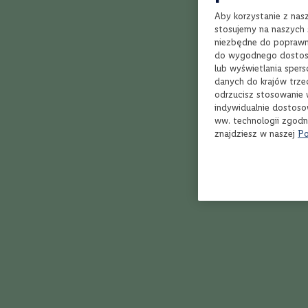
Bordeaux
stworzone z m
Aby korzystanie z nas
Rioja
wariantu, któr
stosujemy na naszych s
Toskania
Wino wytrawne
niezbędne do poprawne
do wygodnego dostoso
beczką. Sprawd
Piemont
lub wyświetlania sper
Dolina
danych do krajów trze
Rodanu
odrzucisz stosowanie 
indywidualnie dostoso
Marlborough
ww. technologii zgodn
Veneto
znajdziesz w naszej
Po
Apulia
Kalifornia
Styl
Owocowe,
Jak działa Winnica Lidla?
delikatne
Orzeźwiające,
soczyste
Klasyczne,
zrównoważone
Aromatyczne,