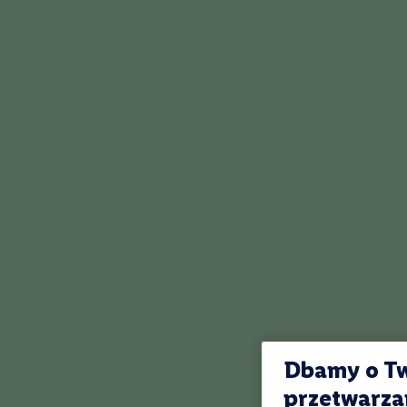
Kraj
Włochy
Polska
Francja
Hiszpania
Chile
Australia
Portugalia
Węgry
Niemcy
Nowa
Zelandia
Rumunia
Wino
Argentyna
Dbamy o Tw
Region
Szampania
przetwarza
Wino pochodzą