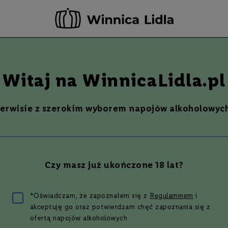
-20 ZŁ ZA NEWSLETTER –
ZAPISZ SIĘ
Szukaj
% Promocje %
Ostatnie sztuki
Nowości
Witaj na WinnicaLidla.pl
serwisie z szerokim wyborem napojów alkoholowych
E GÓRY KOLEKCJA VINIFERA
T NOIR
Czy masz już ukończone 18 lat?
zł
*Oświadczam, że zapoznałem się z
Regulaminem
i
akceptuję go oraz potwierdzam chęć zapoznania się z
ofertą napojów alkoholowych
wszym, który oceni ten produkt.