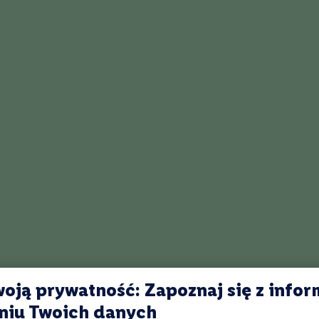
Kaczka
Sery
Wieprzowina
Opis eksperta
 Złote Góry Kolekcja Vinifera Pinot
oją prywatność: Zapoznaj się z infor
niu Twoich danych
ce z polskiej winnicy zlokalizowanej w południowej części woj. Opolskieg