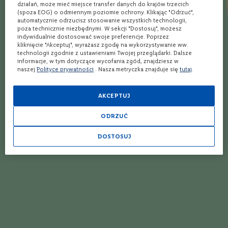
działań, może mieć miejsce transfer danych do krajów trzecich
100
100
e
% of
(spoza EOG) o odmiennym poziomie ochrony. Klikając "Odrzuć",
automatycznie odrzucisz stosowanie wszystkich technologii,
S
poza technicznie niezbędnymi. W sekcji "Dostosuj", możesz
z
indywidualnie dostosować swoje preferencje. Poprzez
100%
a
kliknięcie "Akceptuj", wyrażasz zgodę na wykorzystywanie ww.
Pyszne
m
technologii zgodnie z ustawieniami Twojej przeglądarki. Dalsze
p
informacje, w tym dotyczące wycofania zgód, znajdziesz w
a
naszej
Polityce prywatności
. Nasza metryczka znajduje się
tutaj
.
Marek
10.12.2024
n
y
AKCEPTUJ
P
r
ODRZUĆ
100%
o
s
Suoer
DOSTOSUJ
e
c
Jacek
30.10.2024
c
o
W
i
n
100%
o
Paluszki lizać, mniam, mniam.
w
z