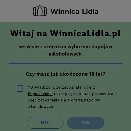
-20 ZŁ ZA NEWSLETTER –
ZAPISZ SIĘ
Witaj na WinnicaLidla.pl
Szuka
Wina
serwisie z szerokim wyborem napojów
S
Wina
Whisky
Rum
Alkohole mocne
alkoholowych.
m
a
k
Wino
ROUGE DE FRANCE,
Czy masz już ukończone 18 lat?
W
J.MOREAU&FILS
y
t
*Oświadczam, że zapoznałem się z
r
Regulaminem
i akceptuję go oraz potwierdzam
Przejdź
a
w
na
chęć zapoznania się z ofertą napojów
n
koniec
alkoholowych
e
galerii
P
NIE
TAK
ó
ł