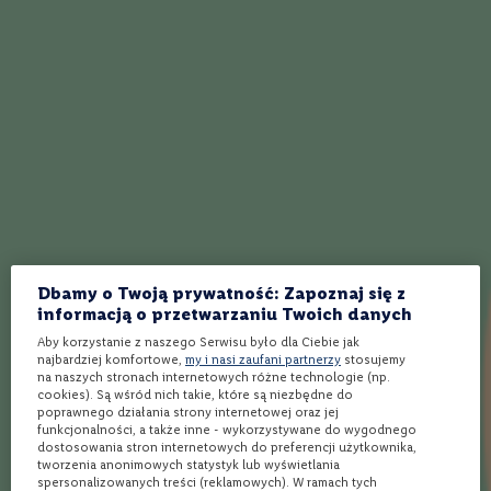
W ustach trunek jest łagodnie cierpki, przyjemnie rozgrzewa.
o
Jego smak można zestawić z prostymi przekąskami
n
koktajlowymi, pulpetami wołowymi, karkówką z grilla a nawet
e
sałatką z dzikiego ryżu, żurawiny i wędzonego indyka.
W
i
n
o
Jak działa Winnica Lidla?
r
ó
ż
Wybierz produkty
Wybierz sklep
Kup i odbierz
o
w
e
Dbamy o Twoją prywatność: Zapoznaj się z
W
informacją o przetwarzaniu Twoich danych
Ponad 1900 alkoholi
Rezerwacja
Bezpłatna dostawa
i
spoza półki w sklepie
online w 3 min*
nawet w 24h** do
n
Aby korzystanie z naszego Serwisu było dla Ciebie jak
Twojego Lidla
o
najbardziej komfortowe,
my i nasi zaufani partnerzy
stosujemy
m
na naszych stronach internetowych różne technologie (np.
u
cookies). Są wśród nich takie, które są niezbędne do
s
Opinie
poprawnego działania strony internetowej oraz jej
u
funkcjonalności, a także inne - wykorzystywane do wygodnego
j
dostosowania stron internetowych do preferencji użytkownika,
tworzenia anonimowych statystyk lub wyświetlania
ą
Ocena:
5
(3)
spersonalizowanych treści (reklamowych). W ramach tych
c