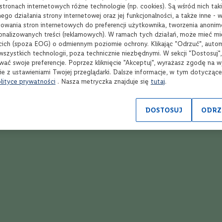
tronach internetowych różne technologie (np. cookies). Są wśród nich taki
go działania strony internetowej oraz jej funkcjonalności, a także inne -
Opinie
wania stron internetowych do preferencji użytkownika, tworzenia anoni
sonalizowanych treści (reklamowych). W ramach tych działań, może mieć mie
cich (spoza EOG) o odmiennym poziomie ochrony. Klikając "Odrzuć", auto
wszystkich technologii, poza technicznie niezbędnymi. W sekcji "Dostosuj"
Ocena:
5
(2)
wać swoje preferencje. Poprzez kliknięcie "Akceptuj", wyrażasz zgodę na 
100
100
% of
ie z ustawieniami Twojej przeglądarki. Dalsze informacje, w tym dotycząc
lityce prywatności
. Nasza metryczka znajduje się
tutaj
.
DOSTOSUJ
ODRZ
apoński gin
06.04.2026
<3 i jeszcze ładna szklaneczka na małe drinki
1.2025