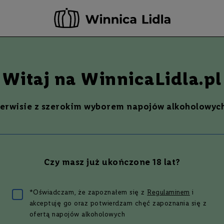
rwuj teraz - odbierz i opłać już w następnym dniu roboczym w wybranym sk
-20 ZŁ ZA NEWSLETTER –
ZAPISZ SIĘ
Szukaj
% Promocje %
Ostatnie sztuki
Nowości
Witaj na WinnicaLidla.pl
serwisie z szerokim wyborem napojów alkoholowych
 GIN ZE SZKLANKĄ | 0,7L |
Czy masz już ukończone 18 lat?
 zł
*Oświadczam, że zapoznałem się z
Regulaminem
i
akceptuję go oraz potwierdzam chęć zapoznania się z
ofertą napojów alkoholowych
5
(
2
opinie
)