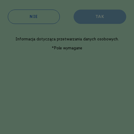
NIE
TAK
oim sklepie
w 1 dzień roboczy
ępność:
duża
Informacja dotycząca
przetwarzania danych osobowych
.
Dodaj
*Pole wymagane
Opis eksperta
Gin Roku Gin ze szklanką | 0,7L | 43