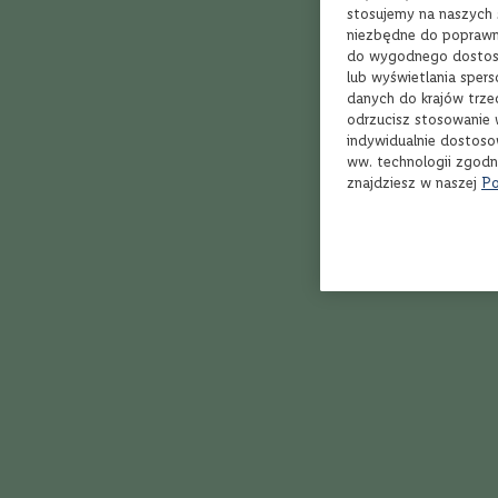
Bordeaux
stosujemy na naszych s
Rioja
niezbędne do poprawne
do wygodnego dostoso
Toskania
lub wyświetlania sper
Piemont
danych do krajów trze
odrzucisz stosowanie 
Dolina
indywidualnie dostoso
Rodanu
ww. technologii zgodn
Marlborough
znajdziesz w naszej
Po
Veneto
100%
Apulia
Mój ulubiony j
Kalifornia
Zbigniew
Styl
Owocowe,
delikatne
Orzeźwiające,
100%
soczyste
Najlepszy gin 
Klasyczne,
zrównoważone
Daria
14.0
Aromatyczne,