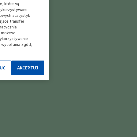
e, które są
 wykorzystywane
mowych statystyk
jsce transfer
matycznie
, możesz
wykorzystywanie
e wycofania zgód,
UĆ
AKCEPTUJ