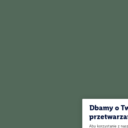
Skład, a także
Kraj
sześciokątnej 
Włochy
związanych z c
Polska
(sakura), letn
Francja
owoce yuzu.
Hiszpania
Chile
Australia
Portugalia
Węgry
Niemcy
Nowa
Zelandia
Jak działa Winnica Lidla?
Rumunia
Dbamy o Tw
Argentyna
przetwarza
Region
Szampania
Aby korzystanie z nas