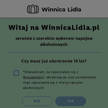
-20 ZŁ ZA NEWSLETTER –
ZAPISZ SIĘ
Witaj na WinnicaLidla.pl
Szuka
Wina
serwisie z szerokim wyborem napojów
S
Wina
Whisky
Rum
Alkohole mocne
alkoholowych.
m
a
k
Whisky
MILLSTONE DUTCH SINGLE MALT
Czy masz już ukończone 18 lat?
W
WHISKY PEATED AMERICAN OAK |
y
t
0,7 L | 43%
*Oświadczam, że zapoznałem się z
700 ml
r
Regulaminem
i akceptuję go oraz potwierdzam
a
w
chęć zapoznania się z ofertą napojów
Przejdź
n
alkoholowych
na
e
koniec
galerii
P
NIE
TAK
ó
ł