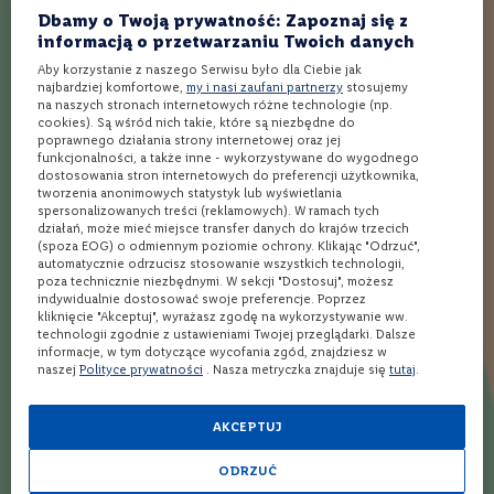
o
Dbamy o Twoją prywatność: Zapoznaj się z
n
informacją o przetwarzaniu Twoich danych
Opinie
e
Aby korzystanie z naszego Serwisu było dla Ciebie jak
najbardziej komfortowe,
my i nasi zaufani partnerzy
stosujemy
W
Ocena:
na naszych stronach internetowych różne technologie (np.
4.5
i
(2)
cookies). Są wśród nich takie, które są niezbędne do
n
90
100
% of
poprawnego działania strony internetowej oraz jej
o
funkcjonalności, a także inne - wykorzystywane do wygodnego
r
dostosowania stron internetowych do preferencji użytkownika,
ó
tworzenia anonimowych statystyk lub wyświetlania
ż
100%
spersonalizowanych treści (reklamowych). W ramach tych
o
Super smak
działań, może mieć miejsce transfer danych do krajów trzecich
w
(spoza EOG) o odmiennym poziomie ochrony. Klikając "Odrzuć",
e
automatycznie odrzucisz stosowanie wszystkich technologii,
Robert
26.08.2023
poza technicznie niezbędnymi. W sekcji "Dostosuj", możesz
indywidualnie dostosować swoje preferencje. Poprzez
W
kliknięcie "Akceptuj", wyrażasz zgodę na wykorzystywanie ww.
i
technologii zgodnie z ustawieniami Twojej przeglądarki. Dalsze
n
informacje, w tym dotyczące wycofania zgód, znajdziesz w
o
naszej
Polityce prywatności
. Nasza metryczka znajduje się
tutaj
.
m
80%
u
Torf jak torf. Za bardzo nie czuć tych 50 ppm
s
AKCEPTUJ
u
j
KONRAD
24.05.2023
ą
ODRZUĆ
c