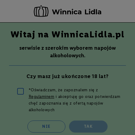
-20 ZŁ ZA NEWSLETTER –
ZAPISZ SIĘ
Witaj na WinnicaLidla.pl
Szuka
Wina
serwisie z szerokim wyborem napojów
S
Wina
Whisky
Rum
Alkohole mocne
alkoholowych.
m
a
k
Whisky
HINCH 10 YO SHERRY FINISH
Czy masz już ukończone 18 lat?
W
WHISKEY | 0,7L | 43%
y
700 ml
t
*Oświadczam, że zapoznałem się z
r
Regulaminem
i akceptuję go oraz potwierdzam
Przejdź
a
w
na
chęć zapoznania się z ofertą napojów
n
koniec
alkoholowych
e
galerii
P
NIE
TAK
ó
ł