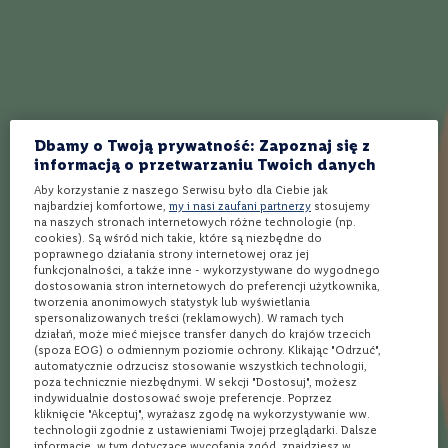
o
n
e
Jak działa Winnica Lidla?
W
i
n
Wybierz produkty
Wybierz sklep
Kup i odbierz
o
Dbamy o Twoją prywatność: Zapoznaj się z
r
informacją o przetwarzaniu Twoich danych
ó
ż
Aby korzystanie z naszego Serwisu było dla Ciebie jak
o
Ponad 1900 alkoholi
Rezerwacja
Bezpłatna dostawa
najbardziej komfortowe,
my i nasi zaufani partnerzy
stosujemy
spoza półki w sklepie
online w 3 min*
nawet w 24h** do
w
na naszych stronach internetowych różne technologie (np.
Twojego Lidla
e
cookies). Są wśród nich takie, które są niezbędne do
poprawnego działania strony internetowej oraz jej
funkcjonalności, a także inne - wykorzystywane do wygodnego
W
dostosowania stron internetowych do preferencji użytkownika,
i
Opinie
tworzenia anonimowych statystyk lub wyświetlania
n
spersonalizowanych treści (reklamowych). W ramach tych
o
działań, może mieć miejsce transfer danych do krajów trzecich
m
Ocena:
(spoza EOG) o odmiennym poziomie ochrony. Klikając "Odrzuć",
4.5
(2)
u
automatycznie odrzucisz stosowanie wszystkich technologii,
s
90
100
% of
poza technicznie niezbędnymi. W sekcji "Dostosuj", możesz
u
indywidualnie dostosować swoje preferencje. Poprzez
j
kliknięcie "Akceptuj", wyrażasz zgodę na wykorzystywanie ww.
ą
technologii zgodnie z ustawieniami Twojej przeglądarki. Dalsze
100%
c
informacje, w tym dotyczące wycofania zgód, znajdziesz w