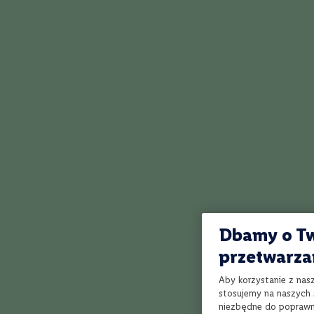
Spirit of York
Kraj
whisky od poc
Włochy
miejscu w Yor
Polska
Swan. Produkc
Francja
błyskawicznym
Hiszpania
maturacji spę
beczek po wi
Chile
suszone owoce
Australia
Portugalia
Węgry
Niemcy
Nowa
Zelandia
Dbamy o Tw
Rumunia
przetwarza
Argentyna
Jak działa Winnica Lidla?
Aby korzystanie z nas
Region
stosujemy na naszych s
Szampania
niezbędne do poprawne