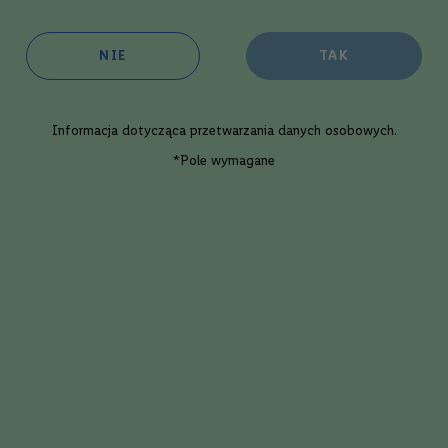
NIE
TAK
oim sklepie
w 1 dzień roboczy
ępność:
duża
Informacja dotycząca
przetwarzania danych osobowych
.
Dodaj
*Pole wymagane
Opis eksperta
ey Bay Single Malt Moscatel Finish |