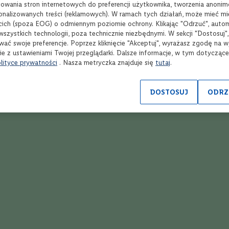
spoza półki w sklepie
onl
wania stron internetowych do preferencji użytkownika, tworzenia anoni
sonalizowanych treści (reklamowych). W ramach tych działań, może mieć mie
cich (spoza EOG) o odmiennym poziomie ochrony. Klikając "Odrzuć", auto
wszystkich technologii, poza technicznie niezbędnymi. W sekcji "Dostosuj"
wać swoje preferencje. Poprzez kliknięcie "Akceptuj", wyrażasz zgodę na 
ie z ustawieniami Twojej przeglądarki. Dalsze informacje, w tym dotycząc
Opinie
lityce prywatności
. Nasza metryczka znajduje się
tutaj
.
Ocena:
DOSTOSUJ
ODRZ
5
(1)
100
100
% of
egancka, bogata w smaku. Ja moge polecić.
2023
Twoja ocena