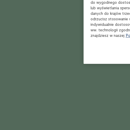
Bordeaux
do wygodnego dostoso
lub wyświetlania sper
Rioja
danych do krajów trze
Toskania
odrzucisz stosowanie 
indywidualnie dostoso
Piemont
ww. technologii zgodn
Dolina
znajdziesz w naszej
Po
Rodanu
Marlborough
Veneto
Apulia
Kalifornia
100%
Styl
przyjemna, el
Owocowe,
delikatne
jan
02.03.
Orzeźwiające,
soczyste
Klasyczne,
zrównoważone
Aromatyczne,