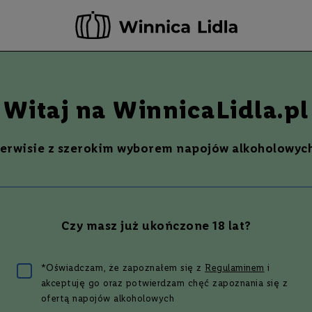
rwuj teraz - odbierz i opłać już w następnym dniu roboczym w wybranym sk
-20 ZŁ ZA NEWSLETTER –
ZAPISZ SIĘ
Szukaj
% Promocje %
Ostatnie sztuki
Nowości
Witaj na WinnicaLidla.pl
46%
serwisie z szerokim wyborem napojów alkoholowych
Y BAY SINGLE MALT
ATEL FINISH | 0,7L | 46%
Czy masz już ukończone 18 lat?
9 zł
*Oświadczam, że zapoznałem się z
Regulaminem
i
akceptuję go oraz potwierdzam chęć zapoznania się z
ofertą napojów alkoholowych
5
(
1
opinia
)