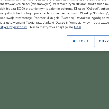
sonalizowanych treści (reklamowych). W ramach tych działań, może mieć mie
cich (spoza EOG) o odmiennym poziomie ochrony. Klikając "Odrzuć", auto
wszystkich technologii, poza technicznie niezbędnymi. W sekcji "Dostosuj"
wać swoje preferencje. Poprzez kliknięcie "Akceptuj", wyrażasz zgodę na 
ie z ustawieniami Twojej przeglądarki. Dalsze informacje, w tym dotycząc
Opinie
lityce prywatności
. Nasza metryczka znajduje się
tutaj
.
Ocena:
4
(1)
DOSTOSUJ
ODRZ
80
100
% of
obrej cenie.
3.01.2024
Twoja ocena
1
2
3
4
5