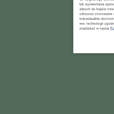
Bordeaux
lub wyświetlania sper
Rioja
danych do krajów trze
odrzucisz stosowanie 
Toskania
indywidualnie dostoso
Piemont
ww. technologii zgodn
znajdziesz w naszej
Po
Dolina
Rodanu
Marlborough
Veneto
Apulia
Kalifornia
80%
Dobry torf w d
Styl
Owocowe,
KONRAD
1
delikatne
Orzeźwiające,
soczyste
Klasyczne,
zrównoważone
Aromatyczne,