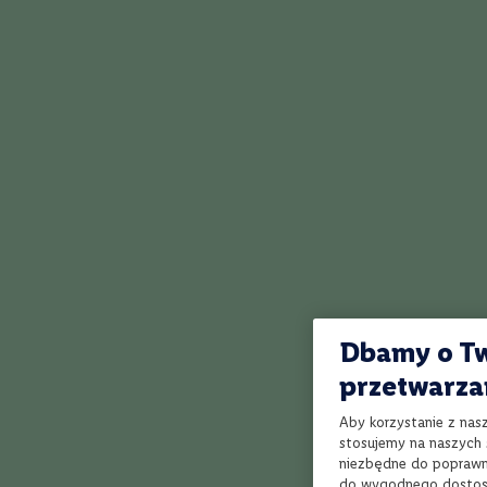
KOLOR Złoty N
Kraj
nuta żywicy i
Włochy
słodkie na po
Polska
Duża słodycz 
Francja
KOŃCÓWKA Dr
Hiszpania
Mieszanka wył
Islay, a w szc
Chile
Australia
Portugalia
Węgry
Niemcy
Nowa
Zelandia
Dbamy o Tw
Rumunia
przetwarza
Jak działa Winnica Lidla?
Argentyna
Aby korzystanie z nas
Region
stosujemy na naszych s
Szampania
niezbędne do poprawne
do wygodnego dostoso