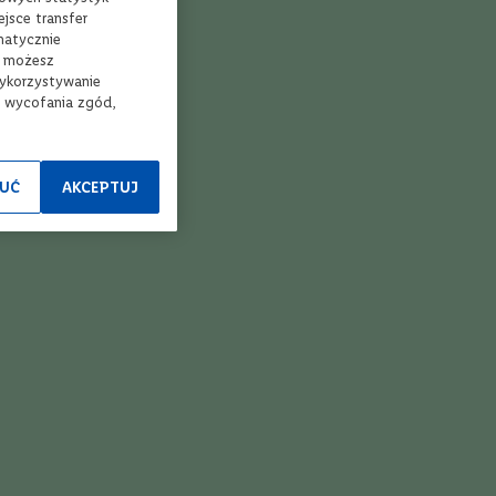
jsce transfer
matycznie
, możesz
wykorzystywanie
e wycofania zgód,
UĆ
AKCEPTUJ