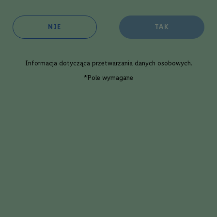
NIE
TAK
oim sklepie:
w 3 dni robocze
ępność:
duża
Informacja dotycząca
przetwarzania danych osobowych
.
Dodaj
*Pole wymagane
Opis eksperta
ess Peat Chimney Blended Malt | 