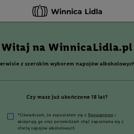
-20 ZŁ ZA NEWSLETTER –
ZAPISZ SIĘ
Szukaj
% Promocje %
Ostatnie sztuki
Nowości
Witaj na WinnicaLidla.pl
46%
serwisie z szerokim wyborem napojów alkoholowych
SS PEAT CHIMNEY BLENDED
| 0,7 L | 46%
Czy masz już ukończone 18 lat?
9 zł
*Oświadczam, że zapoznałem się z
Regulaminem
i
akceptuję go oraz potwierdzam chęć zapoznania się z
ofertą napojów alkoholowych
4
(
1
opinia
)