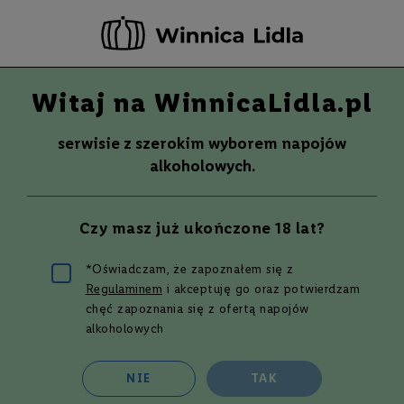
-20 ZŁ ZA NEWSLETTER –
ZAPISZ SIĘ
Witaj na WinnicaLidla.pl
Szuka
Wina
serwisie z szerokim wyborem napojów
S
Wina
Whisky
Rum
Alkohole mocne
alkoholowych.
m
a
k
Whisky
COTSWOLDS SINGLE MALT WHISKY
Czy masz już ukończone 18 lat?
W
| 0,7 L | 46%
y
700 ml
t
*Oświadczam, że zapoznałem się z
r
Regulaminem
i akceptuję go oraz potwierdzam
Przejdź
a
w
na
chęć zapoznania się z ofertą napojów
n
koniec
alkoholowych
e
galerii
P
NIE
TAK
ó
ł