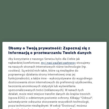
e
Opinie
S
z
Ocena:
4.5
(6)
a
90
100
% of
m
p
a
n
100%
y
solidna, bardzo smaczna, owocowa whisky, szczególnie biorąc
Dbamy o Twoją prywatność: Zapoznaj się z
P
pod uwagę jej młody wiek
informacją o przetwarzaniu Twoich danych
r
o
Aby korzystanie z naszego Serwisu było dla Ciebie jak
Krzysztof
12.01.2026
s
najbardziej komfortowe,
my i nasi zaufani partnerzy
stosujemy
e
na naszych stronach internetowych różne technologie (np.
c
cookies). Są wśród nich takie, które są niezbędne do
c
poprawnego działania strony internetowej oraz jej
o
funkcjonalności, a także inne - wykorzystywane do wygodnego
dostosowania stron internetowych do preferencji użytkownika,
100%
tworzenia anonimowych statystyk lub wyświetlania
W
Bardzo ciekawa whisky , zaskoczony jestem bardzo . Dużo
spersonalizowanych treści (reklamowych). W ramach tych
i
działań, może mieć miejsce transfer danych do krajów trzecich
owoców , alkohol dobrze ukryty pomimo młodego wieku .
n
(spoza EOG) o odmiennym poziomie ochrony. Klikając "Odrzuć",
o
automatycznie odrzucisz stosowanie wszystkich technologii,
w
Tadeusz
02.04.2024
poza technicznie niezbędnymi. W sekcji "Dostosuj", możesz
z