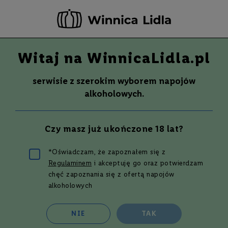
-20 ZŁ ZA NEWSLETTER –
ZAPISZ SIĘ
Witaj na WinnicaLidla.pl
Szuka
Wina
serwisie z szerokim wyborem napojów
S
Wina
Whisky
Rum
Alkohole mocne
alkoholowych.
m
a
k
Whisky
THE LAKES SINGLE MALT
Czy masz już ukończone 18 lat?
W
WHISKYMAKER’S RESERVE NO 5 |
y
t
0,7L | 52%
*Oświadczam, że zapoznałem się z
700 ml
r
Regulaminem
i akceptuję go oraz potwierdzam
a
w
chęć zapoznania się z ofertą napojów
Przejdź
n
alkoholowych
na
e
koniec
galerii
P
NIE
TAK
ó
ł