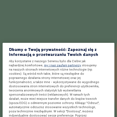
o
n
Wybierz produkty
Wybierz sklep
Kup i odbierz
e
W
i
n
Ponad 1900 alkoholi
Rezerwacja
Bezpłatna dostawa
o
spoza półki w sklepie
online w 3 min*
nawet w 24h** do
Twojego Lidla
r
ó
ż
Dbamy o Twoją prywatność: Zapoznaj się z
o
informacją o przetwarzaniu Twoich danych
Opinie
w
Aby korzystanie z naszego Serwisu było dla Ciebie jak
e
najbardziej komfortowe,
my i nasi zaufani partnerzy
stosujemy
na naszych stronach internetowych różne technologie (np.
Ocena:
W
5
(2)
cookies). Są wśród nich takie, które są niezbędne do
i
100
100
% of
poprawnego działania strony internetowej oraz jej
n
funkcjonalności, a także inne - wykorzystywane do wygodnego
o
dostosowania stron internetowych do preferencji użytkownika,
m
tworzenia anonimowych statystyk lub wyświetlania
u
100%
spersonalizowanych treści (reklamowych). W ramach tych
s
działań, może mieć miejsce transfer danych do krajów trzecich
Sherry bomba - mało powiedziane.
u
(spoza EOG) o odmiennym poziomie ochrony. Klikając "Odrzuć",
Sam nos niesie zapowiedź bogactwa smaku. Dużo słodyczy, na
j
automatycznie odrzucisz stosowanie wszystkich technologii,
ą
poza technicznie niezbędnymi. W sekcji "Dostosuj", możesz
języku spójnie, bardzo łagodnie - 52% genialnie ukryte.
c
indywidualnie dostosować swoje preferencje. Poprzez