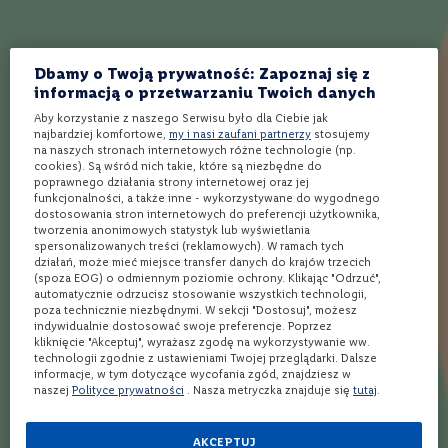
orzeźwiające.
o
n
e
Dbamy o Twoją prywatność: Zapoznaj się z
Jak działa Winnica Lidla?
W
informacją o przetwarzaniu Twoich danych
i
n
Aby korzystanie z naszego Serwisu było dla Ciebie jak
o
Wybierz produkty
najbardziej komfortowe,
my i nasi zaufani partnerzy
Wybierz sklep
stosujemy
Kup i odbierz
na naszych stronach internetowych różne technologie (np.
r
cookies). Są wśród nich takie, które są niezbędne do
ó
poprawnego działania strony internetowej oraz jej
ż
funkcjonalności, a także inne - wykorzystywane do wygodnego
o
dostosowania stron internetowych do preferencji użytkownika,
w
Ponad 1900 alkoholi
Rezerwacja
Bezpłatna dostawa
tworzenia anonimowych statystyk lub wyświetlania
spoza półki w sklepie
online w 3 min*
nawet w 24h** do
e
spersonalizowanych treści (reklamowych). W ramach tych
Twojego Lidla
działań, może mieć miejsce transfer danych do krajów trzecich
W
(spoza EOG) o odmiennym poziomie ochrony. Klikając "Odrzuć",
i
automatycznie odrzucisz stosowanie wszystkich technologii,
n
Opinie
poza technicznie niezbędnymi. W sekcji "Dostosuj", możesz
o
indywidualnie dostosować swoje preferencje. Poprzez
m
kliknięcie "Akceptuj", wyrażasz zgodę na wykorzystywanie ww.
u
technologii zgodnie z ustawieniami Twojej przeglądarki. Dalsze
Ocena:
4
(1)
s
informacje, w tym dotyczące wycofania zgód, znajdziesz w
naszej
Polityce prywatności
. Nasza metryczka znajduje się
tutaj
.
u
80
100
% of
j
ą
c
AKCEPTUJ