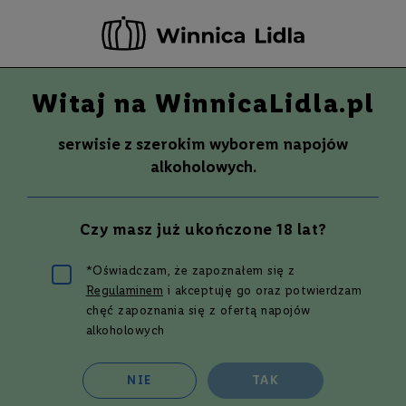
-20 ZŁ ZA NEWSLETTER –
ZAPISZ SIĘ
Witaj na WinnicaLidla.pl
Szuka
Wina
serwisie z szerokim wyborem napojów
S
Wina
Whisky
Rum
Alkohole mocne
alkoholowych.
m
a
k
Wino
ORNELLA BELLIA PINOT GRIGIO
Czy masz już ukończone 18 lat?
W
ROSATO VENEZIA DOC
y
750 ml
t
*Oświadczam, że zapoznałem się z
r
Regulaminem
i akceptuję go oraz potwierdzam
Przejdź
a
w
na
chęć zapoznania się z ofertą napojów
n
koniec
alkoholowych
e
galerii
P
NIE
TAK
ó
ł