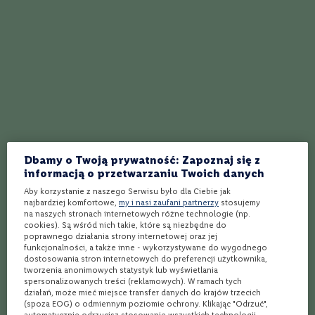
e
S
100%
z
Super
a
m
Marek
27.08.2025
p
a
n
y
P
100%
r
Dbamy o Twoją prywatność: Zapoznaj się z
OK
o
informacją o przetwarzaniu Twoich danych
s
e
Leszek
Aby korzystanie z naszego Serwisu było dla Ciebie jak
14.08.2025
c
najbardziej komfortowe,
my i nasi zaufani partnerzy
stosujemy
c
na naszych stronach internetowych różne technologie (np.
cookies). Są wśród nich takie, które są niezbędne do
o
poprawnego działania strony internetowej oraz jej
funkcjonalności, a także inne - wykorzystywane do wygodnego
W
dostosowania stron internetowych do preferencji użytkownika,
100%
i
tworzenia anonimowych statystyk lub wyświetlania
Jak najbardziej godny polecenia.
n
spersonalizowanych treści (reklamowych). W ramach tych
o
działań, może mieć miejsce transfer danych do krajów trzecich
w
Michał
(spoza EOG) o odmiennym poziomie ochrony. Klikając "Odrzuć",
21.07.2025
z
automatycznie odrzucisz stosowanie wszystkich technologii,