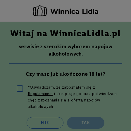
-20 ZŁ ZA NEWSLETTER –
ZAPISZ SIĘ
Witaj na WinnicaLidla.pl
Szuka
Wina
serwisie z szerokim wyborem napojów
S
Wina
Whisky
Rum
Alkohole mocne
alkoholowych.
m
a
k
Koniak
MARTELL VS SINGLE DISTILLERY
Czy masz już ukończone 18 lat?
W
KONIAK | 0,7L | 40%
y
700 ml
t
*Oświadczam, że zapoznałem się z
r
Regulaminem
i akceptuję go oraz potwierdzam
Przejdź
a
w
na
chęć zapoznania się z ofertą napojów
n
koniec
alkoholowych
e
galerii
P
NIE
TAK
ó
ł