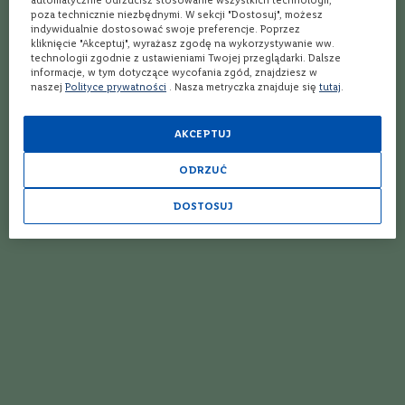
m
poza technicznie niezbędnymi. W sekcji "Dostosuj", możesz
a
indywidualnie dostosować swoje preferencje. Poprzez
c
kliknięcie "Akceptuj", wyrażasz zgodę na wykorzystywanie ww.
n
technologii zgodnie z ustawieniami Twojej przeglądarki. Dalsze
i
informacje, w tym dotyczące wycofania zgód, znajdziesz w
100%
a
naszej
Polityce prywatności
. Nasza metryczka znajduje się
tutaj
.
Polecam
n
e
Anna
22.03.2025
AKCEPTUJ
L
a
ODRZUĆ
m
b
DOSTOSUJ
r
100%
u
Oki
s
c
o
Wiesław
02.03.2025
S
z
c
z
100%
e
Super
p