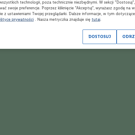
wszystkich technologii, poza technicznie niezbędnymi. W sekcji "Dostosuj"
ków na bazie Prosecco, cydru lub białego rumu.
wać swoje preferencje. Poprzez kliknięcie "Akceptuj", wyrażasz zgodę na 
ie z ustawieniami Twojej przeglądarki. Dalsze informacje, w tym dotycząc
lityce prywatności
. Nasza metryczka znajduje się
tutaj
.
DOSTOSUJ
ODRZ
Wybierz produkty
Wyb
Ponad 1900 alkoholi
R
spoza półki w sklepie
onl
Opinie