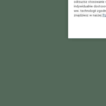
odrzucisz stosowanie 
intensywne
prostych drin
indywidualnie dostoso
Musujące
ww. technologii zgodn
znajdziesz w naszej
Po
Rum
Whisky
Gatunek
Single
Malt
Blended
Bourbon
Grain
Jak działa Winnica Lidla?
Rye
Tennessee
Kraj
Irlandia
Japonia
Szkocja
Tajwan