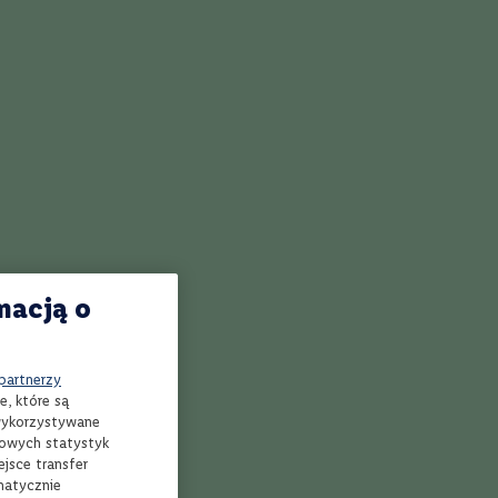
towi
Fragolino
awkowe. W
ujące bąbelki
arakterze,
macją o
 partnerzy
e, które są
 wykorzystywane
mowych statystyk
jsce transfer
kawką lub
matycznie
ż jako składnik