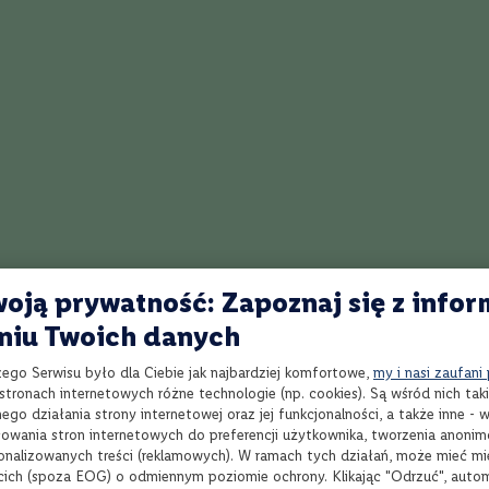
tości alkoholu. Napój zawdzięcza swoją nazwę charakterystycznemu aroma
Degustacja Fragolino Bianco
ą, słomkową barwę i delikatnie musuje po nalaniu do kieliszka. W zapachu 
nsywny aromat świeżych truskawek, a smak napoju przypomina lody trusk
a słodycz spotyka się z łagodną kwasowością i delikatnym alkoholem. Mus
iom smakowym orzeźwiającej lekkości. To napój o prostym i przyjemnym ch
prawdza się solo, ale też w roli dodatku do drinków.
oją prywatność: Zapoznaj się z infor
niu Twoich danych
zego Serwisu było dla Ciebie jak najbardziej komfortowe,
my i nasi zaufani
Propozycje kulinarne i serwowanie
tronach internetowych różne technologie (np. cookies). Są wśród nich taki
go działania strony internetowej oraz jej funkcjonalności, a także inne -
wania stron internetowych do preferencji użytkownika, tworzenia anoni
sonalizowanych treści (reklamowych). W ramach tych działań, może mieć mie
nco polecamy podawać mocno schłodzone (4-6°C), najlepiej ze świeżą trus
cich (spoza EOG) o odmiennym poziomie ochrony. Klikając "Odrzuć", auto
. Pasuje do lekkich deserów, owocowych ciast i lodów. Sprawdzi się równie