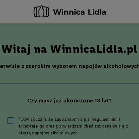
-20 ZŁ ZA NEWSLETTER –
ZAPISZ SIĘ
Szukaj
% Promocje %
Ostatnie sztuki
Nowości
Witaj na WinnicaLidla.pl
serwisie z szerokim wyborem napojów alkoholowych
ny
OLINO BIANCO, MARENGO
Czy masz już ukończone 18 lat?
za 1 zł
zł
*Oświadczam, że zapoznałem się z
Regulaminem
i
akceptuję go oraz potwierdzam chęć zapoznania się z
ofertą napojów alkoholowych
5
(
1
opinia
)