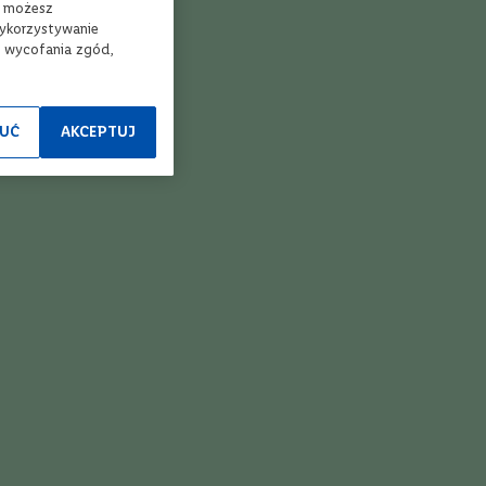
, możesz
wykorzystywanie
e wycofania zgód,
UĆ
AKCEPTUJ
ierz sklep
Kup i odbierz
ezerwacja
Bezpłatna dostawa
ine w 3 min*
nawet w 24h** do
Twojego Lidla