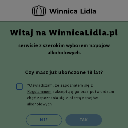
-20 ZŁ ZA NEWSLETTER –
ZAPISZ SIĘ
Witaj na WinnicaLidla.pl
Szuka
Wina
serwisie z szerokim wyborem napojów
S
Wina
Whisky
Rum
Alkohole mocne
alkoholowych.
m
a
k
Gin
LANE 1751 VICTORIA, PINK GIN |
Czy masz już ukończone 18 lat?
W
0,7L | 40%
y
700 ml
t
*Oświadczam, że zapoznałem się z
r
Regulaminem
i akceptuję go oraz potwierdzam
Przejdź
a
w
na
chęć zapoznania się z ofertą napojów
n
koniec
alkoholowych
e
galerii
P
NIE
TAK
ó
ł