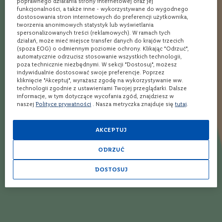
poprawnego działania strony internetowej oraz jej
o
funkcjonalności, a także inne - wykorzystywane do wygodnego
n
dostosowania stron internetowych do preferencji użytkownika,
e
80%
tworzenia anonimowych statystyk lub wyświetlania
spersonalizowanych treści (reklamowych). W ramach tych
Polecam do drinków. Szczególnie smakowało płci pięknej. No i
działań, może mieć miejsce transfer danych do krajów trzecich
W
te walory wizualne. Ja osobiście wolę o typowych smakowych
(spoza EOG) o odmiennym poziomie ochrony. Klikając "Odrzuć",
i
automatycznie odrzucisz stosowanie wszystkich technologii,
n
Ginów.
poza technicznie niezbędnymi. W sekcji "Dostosuj", możesz
o
indywidualnie dostosować swoje preferencje. Poprzez
r
Andrzej
08.10.2023
kliknięcie "Akceptuj", wyrażasz zgodę na wykorzystywanie ww.
ó
technologii zgodnie z ustawieniami Twojej przeglądarki. Dalsze
ż
informacje, w tym dotyczące wycofania zgód, znajdziesz w
o
naszej
Polityce prywatności
. Nasza metryczka znajduje się
tutaj
.
w
e
Twoja ocena
AKCEPTUJ
W
i
1
2
3
4
5
ODRZUĆ
n
Autor
star
stars
stars
stars
stars
o
m
DOSTOSUJ
u
s
u
Opinia
Napisz własną recenzję
j
ą
c