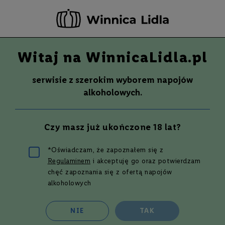
-20 ZŁ ZA NEWSLETTER –
ZAPISZ SIĘ
Witaj na WinnicaLidla.pl
Szuka
Wina
serwisie z szerokim wyborem napojów
S
Wina
Whisky
Rum
Alkohole mocne
alkoholowych.
m
a
k
Spirit drink
KOZUBA ORANGE | 0,75L | 30%
750 ml
Czy masz już ukończone 18 lat?
W
y
t
Przejdź
*Oświadczam, że zapoznałem się z
r
na
Regulaminem
i akceptuję go oraz potwierdzam
a
koniec
w
chęć zapoznania się z ofertą napojów
galerii
n
alkoholowych
e
P
NIE
TAK
ó
ł