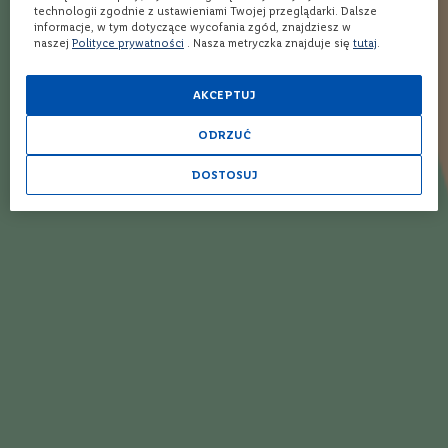
technologii zgodnie z ustawieniami Twojej przeglądarki. Dalsze
o
informacje, w tym dotyczące wycofania zgód, znajdziesz w
n
naszej
Polityce prywatności
. Nasza metryczka znajduje się
tutaj
.
e
Opinia
Napisz własną recenzję
W
AKCEPTUJ
i
n
o
ODRZUĆ
r
ó
DOSTOSUJ
ż
o
w
e
W
i
n
o
Dodaj recenzję
m
u
s
u
j
ą
c