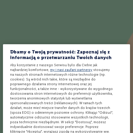
w
a
n
Jak działa Winnica Lidla?
e
0
%
Wybierz produkty
Wybierz sklep
Kup i odbierz
W
i
n
Dbamy o Twoją prywatność: Zapoznaj się z
o
informacją o przetwarzaniu Twoich danych
Ponad 1900 alkoholi
Rezerwacja
Bezpłatna dostawa
b
spoza półki w sklepie
online w 3 min*
nawet w 24h** do
Aby korzystanie z naszego Serwisu było dla Ciebie jak
i
Twojego Lidla
najbardziej komfortowe,
my i nasi zaufani partnerzy
stosujemy
a
na naszych stronach internetowych różne technologie (np.
ł
cookies). Są wśród nich takie, które są niezbędne do
e
poprawnego działania strony internetowej oraz jej
Opinie
funkcjonalności, a także inne - wykorzystywane do wygodnego
W
dostosowania stron internetowych do preferencji użytkownika,
i
tworzenia anonimowych statystyk lub wyświetlania
n
spersonalizowanych treści (reklamowych). W ramach tych
o
Twoja ocena
działań, może mieć miejsce transfer danych do krajów trzecich
c
(spoza EOG) o odmiennym poziomie ochrony. Klikając "Odrzuć",
z
automatycznie odrzucisz stosowanie wszystkich technologii,
e
poza technicznie niezbędnymi. W sekcji "Dostosuj", możesz
1
2
3
4
5
r
indywidualnie dostosować swoje preferencje. Poprzez
Autor
star
stars
stars
stars
stars
kliknięcie "Akceptuj", wyrażasz zgodę na wykorzystywanie ww.
w