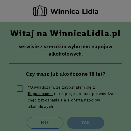
-20 ZŁ ZA NEWSLETTER –
ZAPISZ SIĘ
Witaj na WinnicaLidla.pl
Szuka
Wina
serwisie z szerokim wyborem napojów
S
Wina
Whisky
Rum
Alkohole mocne
alkoholowych.
m
a
k
Whisky
GRACE O'MALLEY BLEDNED
Czy masz już ukończone 18 lat?
W
WHISKEY | 0,7L |40%
y
700 ml
t
*Oświadczam, że zapoznałem się z
r
Regulaminem
i akceptuję go oraz potwierdzam
Przejdź
a
w
na
chęć zapoznania się z ofertą napojów
n
koniec
alkoholowych
e
galerii
P
NIE
TAK
ó
ł