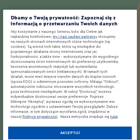
spoza półki w sklepie
online w 3 min*
nawet w 24h** do
o
Twojego Lidla
n
e
Dbamy o Twoją prywatność: Zapoznaj się z
informacją o przetwarzaniu Twoich danych
Opinie
W
i
Aby korzystanie z naszego Serwisu było dla Ciebie jak
n
najbardziej komfortowe,
my i nasi zaufani partnerzy
stosujemy
na naszych stronach internetowych różne technologie (np.
o
Ocena:
4
(1)
cookies). Są wśród nich takie, które są niezbędne do
r
poprawnego działania strony internetowej oraz jej
80
100
% of
ó
funkcjonalności, a także inne - wykorzystywane do wygodnego
ż
dostosowania stron internetowych do preferencji użytkownika,
o
tworzenia anonimowych statystyk lub wyświetlania
w
spersonalizowanych treści (reklamowych). W ramach tych
80%
e
działań, może mieć miejsce transfer danych do krajów trzecich
Generalnie nie jest zła. Zupełnie nie czuć ze to blend w
(spoza EOG) o odmiennym poziomie ochrony. Klikając "Odrzuć",
W
zakresie 3-10 lat. W smaku przypomina mi Chivas Regal 12.
automatycznie odrzucisz stosowanie wszystkich technologii,
i
poza technicznie niezbędnymi. W sekcji "Dostosuj", możesz
Bardzo gładka, a moze właściwiej - wyczuwalnie uleżana. Z
n
indywidualnie dostosować swoje preferencje. Poprzez
o
jednej strony słodka a z drugiej wytrawna. Sam nie wiem w
kliknięcie "Akceptuj", wyrażasz zgodę na wykorzystywanie ww.
m
technologii zgodnie z ustawieniami Twojej przeglądarki. Dalsze
która stronę bardziej ale wydaje mi się mocno karmelowa. Mało
u
informacje, w tym dotyczące wycofania zgód, znajdziesz w
pieprzna. Niemniej czegoś mi brakuje. Chyba nie pasuje mi
naszej
Polityce prywatności
. Nasza metryczka znajduje się
tutaj
.
s
u
beczka. Napisano, że leżakuje we francuskich beczkach, ale nie
j
napisano po czym. Finisz bardzo słodki. Wyczuwalny miód i
ą
AKCEPTUJ
c
owoce. Trochę nie mój kierunek.