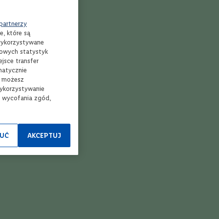
 partnerzy
e, które są
 wykorzystywane
mowych statystyk
jsce transfer
matycznie
, możesz
wykorzystywanie
e wycofania zgód,
UĆ
AKCEPTUJ