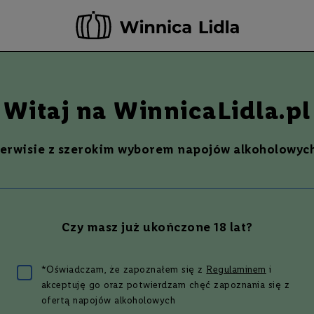
-20 ZŁ ZA NEWSLETTER –
ZAPISZ SIĘ
Szukaj
% Promocje %
Ostatnie sztuki
Nowości
Witaj na WinnicaLidla.pl
serwisie z szerokim wyborem napojów alkoholowych
 MORAY PORT CASK | 0,7L |
Czy masz już ukończone 18 lat?
min. 2 szt.
*Oświadczam, że zapoznałem się z
Regulaminem
i
 zł
akceptuję go oraz potwierdzam chęć zapoznania się z
ofertą napojów alkoholowych