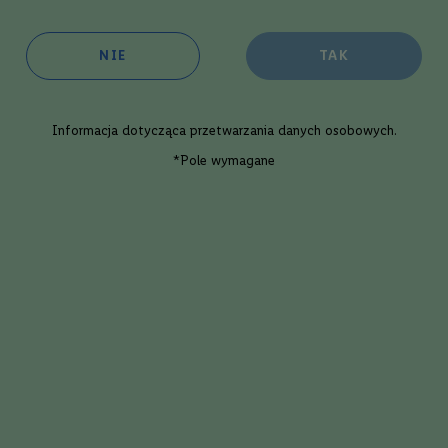
5
(
3
opinie
)
NIE
TAK
oim sklepie:
w 3 dni robocze
ępność:
duża
Informacja dotycząca
przetwarzania danych osobowych
.
*Pole wymagane
Dodaj
Opis eksperta
isky Glen Moray Port Cask | 0,7L | 