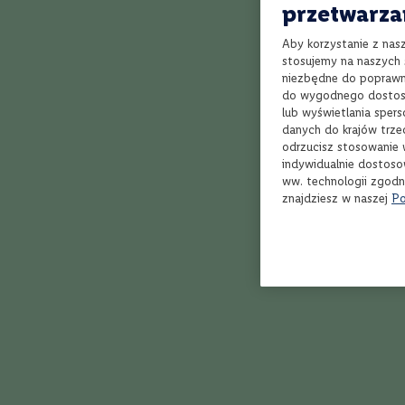
Bordeaux
przetwarza
Rioja
Aby korzystanie z nas
Toskania
stosujemy na naszych s
niezbędne do poprawne
Piemont
do wygodnego dostoso
Dolina
lub wyświetlania sper
Rodanu
danych do krajów trze
odrzucisz stosowanie 
Marlborough
100%
indywidualnie dostoso
Bardzo delika
Veneto
ww. technologii zgodn
znajdziesz w naszej
Po
Apulia
Zbigniew
1
Kalifornia
Styl
Owocowe,
delikatne
100%
Super
Orzeźwiające,
soczyste
Łukasz
27.
Klasyczne,
zrównoważone
Aromatyczne,