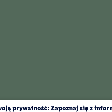
rt Cask Finish bogactwo smaku zawdzięcza starzeniu ponad 8 miesięcy 
 Cruz, marki nr 1 Porto na świecie – beczki te dodają aromatów suszonyc
wych.
Wybierz produkty
Wyb
Ponad 1900 alkoholi
R
spoza półki w sklepie
onl
oją prywatność: Zapoznaj się z infor