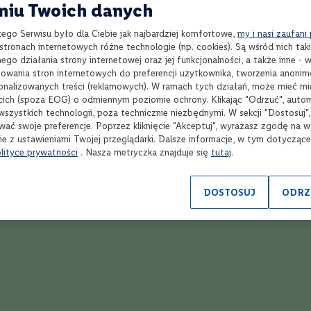
niu Twoich danych
Opinie
zego Serwisu było dla Ciebie jak najbardziej komfortowe,
my i nasi zaufani
tronach internetowych różne technologie (np. cookies). Są wśród nich taki
Ocena:
5
(3)
go działania strony internetowej oraz jej funkcjonalności, a także inne -
100
100
% of
wania stron internetowych do preferencji użytkownika, tworzenia anoni
sonalizowanych treści (reklamowych). W ramach tych działań, może mieć mie
cich (spoza EOG) o odmiennym poziomie ochrony. Klikając "Odrzuć", auto
wszystkich technologii, poza technicznie niezbędnymi. W sekcji "Dostosuj"
wać swoje preferencje. Poprzez kliknięcie "Akceptuj", wyrażasz zgodę na 
tna whisky, wyraźny efekt leżakowania w beczkach po Porto.
ie z ustawieniami Twojej przeglądarki. Dalsze informacje, w tym dotycząc
lityce prywatności
. Nasza metryczka znajduje się
tutaj
.
1.05.2026
DOSTOSUJ
ODRZ
03.2025