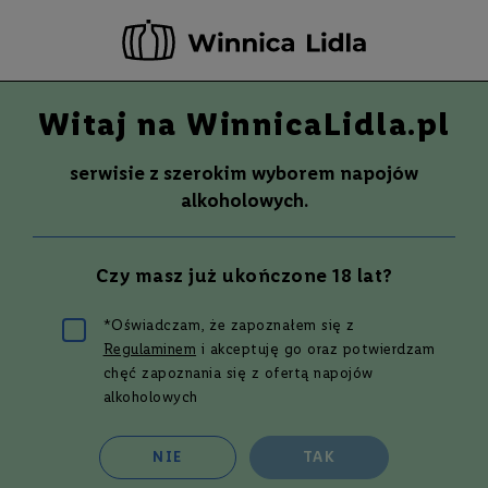
-20 ZŁ ZA NEWSLETTER –
ZAPISZ SIĘ
Witaj na WinnicaLidla.pl
Szuka
Wina
serwisie z szerokim wyborem napojów
S
Wina
Whisky
Rum
Alkohole mocne
alkoholowych.
m
a
k
Whisky
GLEN MORAY 18YO | 0,7L | 47,2%
Czy masz już ukończone 18 lat?
W
y
t
Przejdź
*Oświadczam, że zapoznałem się z
r
na
Regulaminem
i akceptuję go oraz potwierdzam
a
koniec
w
chęć zapoznania się z ofertą napojów
galerii
n
alkoholowych
e
P
NIE
TAK
ó
ł