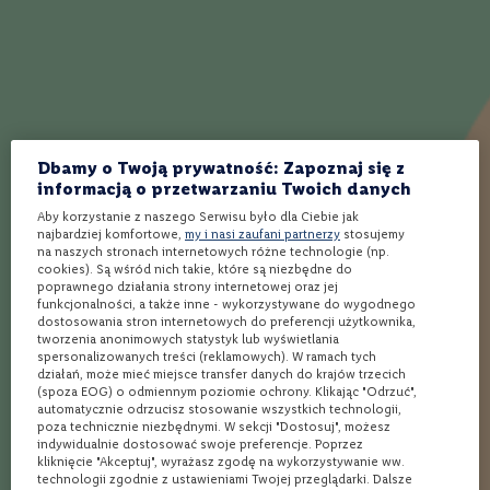
w
Jak działa Winnica Lidla?
a
n
e
Wybierz produkty
Wybierz sklep
Kup i odbierz
0
%
W
Dbamy o Twoją prywatność: Zapoznaj się z
i
Ponad 1900 alkoholi
Rezerwacja
Bezpłatna dostawa
n
informacją o przetwarzaniu Twoich danych
spoza półki w sklepie
online w 3 min*
nawet w 24h** do
o
Twojego Lidla
Aby korzystanie z naszego Serwisu było dla Ciebie jak
b
najbardziej komfortowe,
my i nasi zaufani partnerzy
stosujemy
i
na naszych stronach internetowych różne technologie (np.
a
cookies). Są wśród nich takie, które są niezbędne do
Opinie
ł
poprawnego działania strony internetowej oraz jej
e
funkcjonalności, a także inne - wykorzystywane do wygodnego
dostosowania stron internetowych do preferencji użytkownika,
W
tworzenia anonimowych statystyk lub wyświetlania
Twoja ocena
i
spersonalizowanych treści (reklamowych). W ramach tych
n
działań, może mieć miejsce transfer danych do krajów trzecich
(spoza EOG) o odmiennym poziomie ochrony. Klikając "Odrzuć",
o
1
2
3
4
5
automatycznie odrzucisz stosowanie wszystkich technologii,
c
Autor
star
stars
stars
stars
stars
poza technicznie niezbędnymi. W sekcji "Dostosuj", możesz
z
indywidualnie dostosować swoje preferencje. Poprzez
e
kliknięcie "Akceptuj", wyrażasz zgodę na wykorzystywanie ww.
r
technologii zgodnie z ustawieniami Twojej przeglądarki. Dalsze
w