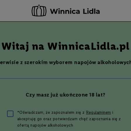
rwuj teraz - odbierz i opłać już w następnym dniu roboczym w wybranym sk
-20 ZŁ ZA NEWSLETTER –
ZAPISZ SIĘ
Szukaj
% Promocje %
Ostatnie sztuki
Nowości
Witaj na WinnicaLidla.pl
serwisie z szerokim wyborem napojów alkoholowych
PROFESSORE CROCODILE GIN
L | 45%
Czy masz już ukończone 18 lat?
co 2-gą sztukę
*Oświadczam, że zapoznałem się z
Regulaminem
i
9 zł
akceptuję go oraz potwierdzam chęć zapoznania się z
ofertą napojów alkoholowych