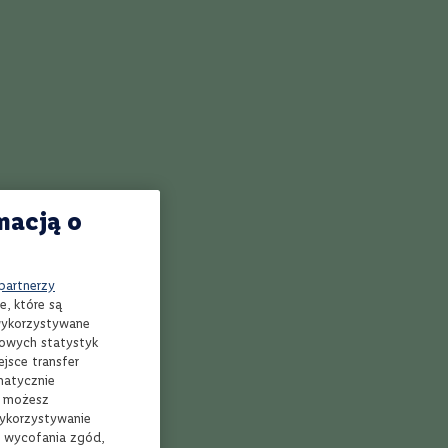
zi, którzy za
stoi Leonardo
, ożywił
Aromat
eniu pełny
macją o
 partnerzy
e, które są
ierz sklep
Kup i odbierz
 wykorzystywane
mowych statystyk
jsce transfer
matycznie
, możesz
wykorzystywanie
ezerwacja
Bezpłatna dostawa
e wycofania zgód,
ine w 3 min*
nawet w 24h** do