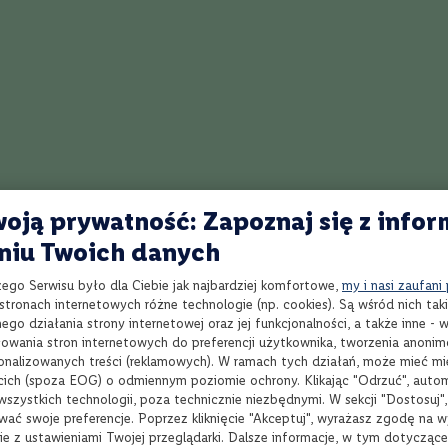
re to odzwierciedlenie indywidualnych historii, marzeń i zaangażowania lud
Wszystkie produkty są dziełem grupy przyjaciół barmanów, na czele której 
 jako pierwszy rozpoczął poszukiwania autentycznych włoskich składników
eceptury kładąc nacisk na rzemieślniczą tradycję mistrzów gorzelnictwa.
skomplikowany, bogaty w intensywne nuty jałowca i cytrusów. Na podniebi
agodzony nutami wanilii i egzotycznych przypraw.
oją prywatność: Zapoznaj się z infor
niu Twoich danych
zego Serwisu było dla Ciebie jak najbardziej komfortowe,
my i nasi zaufani
tronach internetowych różne technologie (np. cookies). Są wśród nich taki
Wybierz produkty
Wyb
go działania strony internetowej oraz jej funkcjonalności, a także inne -
wania stron internetowych do preferencji użytkownika, tworzenia anoni
sonalizowanych treści (reklamowych). W ramach tych działań, może mieć mie
cich (spoza EOG) o odmiennym poziomie ochrony. Klikając "Odrzuć", auto
wszystkich technologii, poza technicznie niezbędnymi. W sekcji "Dostosuj"
wać swoje preferencje. Poprzez kliknięcie "Akceptuj", wyrażasz zgodę na 
Ponad 1900 alkoholi
R
ie z ustawieniami Twojej przeglądarki. Dalsze informacje, w tym dotycząc
spoza półki w sklepie
onl