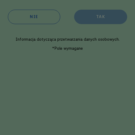
wszym, który oceni ten produkt.
NIE
TAK
oim sklepie
w 1 dzień roboczy
ępność:
średnia
Informacja dotycząca
przetwarzania danych osobowych
.
Dodaj
*Pole wymagane
Opis eksperta
Del Professore Crocodile Gin | 0,7L 