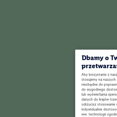
Kraj
Del Professo
Włochy
nimi stoją. 
Polska
Leuci. To on
zapomniane r
Francja
świeży i nie
Hiszpania
jałowiec, zł
Chile
Australia
Portugalia
Dbamy o Tw
Węgry
przetwarza
Niemcy
Aby korzystanie z nas
Nowa
stosujemy na naszych s
Zelandia
niezbędne do poprawne
do wygodnego dostoso
Rumunia
lub wyświetlania sper
Argentyna
Jak działa Winnica Lidla?
danych do krajów trze
odrzucisz stosowanie 
Region
indywidualnie dostoso
Szampania
ww. technologii zgodn