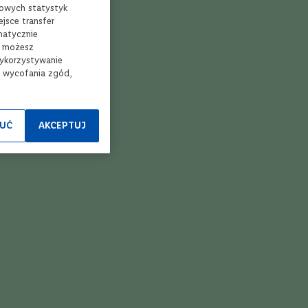
mowych statystyk
jsce transfer
matycznie
, możesz
wykorzystywanie
ierz sklep
Kup i odbierz
e wycofania zgód,
UĆ
AKCEPTUJ
ezerwacja
Bezpłatna dostawa
ine w 3 min*
nawet w 24h** do
Twojego Lidla