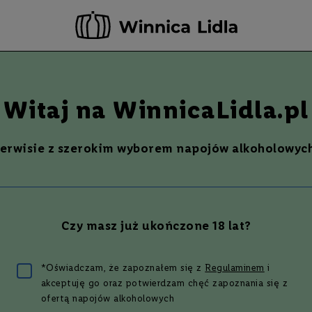
rwuj teraz - odbierz i opłać już w następnym dniu roboczym w wybranym sk
-20 ZŁ ZA NEWSLETTER –
ZAPISZ SIĘ
Szukaj
% Promocje %
Ostatnie sztuki
Nowości
Witaj na WinnicaLidla.pl
46%
serwisie z szerokim wyborem napojów alkoholowych
WOLDS CLOUDY CHRISTMAS
IN | 0,7L | 46%
Czy masz już ukończone 18 lat?
9 zł
*Oświadczam, że zapoznałem się z
Regulaminem
i
akceptuję go oraz potwierdzam chęć zapoznania się z
ofertą napojów alkoholowych
wszym, który oceni ten produkt.