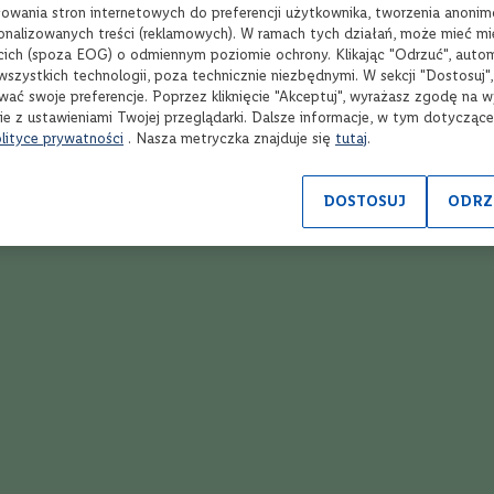
wania stron internetowych do preferencji użytkownika, tworzenia anoni
sonalizowanych treści (reklamowych). W ramach tych działań, może mieć mie
cich (spoza EOG) o odmiennym poziomie ochrony. Klikając "Odrzuć", auto
wszystkich technologii, poza technicznie niezbędnymi. W sekcji "Dostosuj"
wać swoje preferencje. Poprzez kliknięcie "Akceptuj", wyrażasz zgodę na 
Wybierz produkty
Wyb
ie z ustawieniami Twojej przeglądarki. Dalsze informacje, w tym dotycząc
lityce prywatności
. Nasza metryczka znajduje się
tutaj
.
DOSTOSUJ
ODRZ
Ponad 1900 alkoholi
R
spoza półki w sklepie
onl
Opinie
Twoja ocena