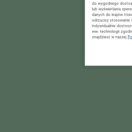
Bordeaux
do wygodnego dostoso
Rioja
lub wyświetlania sper
danych do krajów trze
Toskania
odrzucisz stosowanie 
Piemont
indywidualnie dostoso
ww. technologii zgodn
Dolina
znajdziesz w naszej
Po
Rodanu
Jak działa Winnica Lidla?
Marlborough
Veneto
Apulia
Kalifornia
Styl
Owocowe,
delikatne
Orzeźwiające,
soczyste
Klasyczne,
zrównoważone
Aromatyczne,