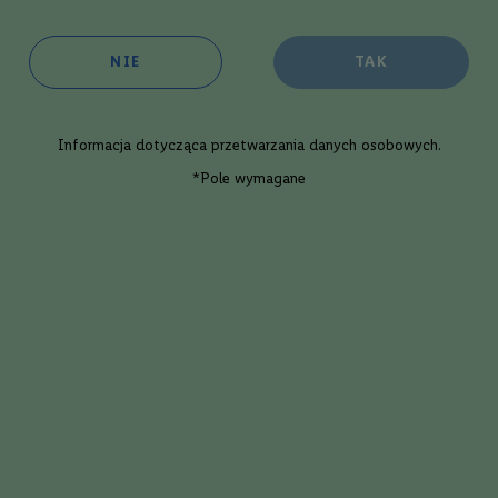
oim sklepie
w 1 dzień roboczy
NIE
TAK
ępność:
średnia
Informacja dotycząca
przetwarzania danych osobowych
.
Dodaj
*Pole wymagane
Opis eksperta
wolds Cloudy Christmas Dry Gin | 0