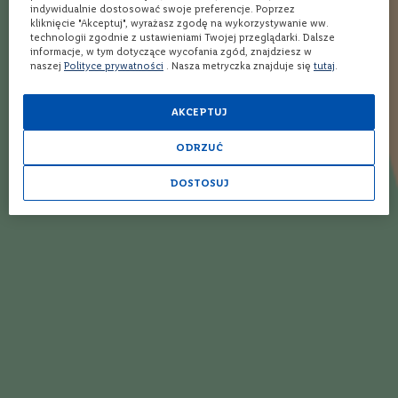
indywidualnie dostosować swoje preferencje. Poprzez
o
kliknięcie "Akceptuj", wyrażasz zgodę na wykorzystywanie ww.
1
2
3
4
5
n
technologii zgodnie z ustawieniami Twojej przeglądarki. Dalsze
Autor
star
stars
stars
stars
stars
e
informacje, w tym dotyczące wycofania zgód, znajdziesz w
naszej
Polityce prywatności
. Nasza metryczka znajduje się
tutaj
.
W
i
n
AKCEPTUJ
Opinia
Napisz własną recenzję
o
r
ODRZUĆ
ó
ż
o
DOSTOSUJ
w
e
W
i
n
o
m
u
s
Dodaj recenzję
u
j
ą
c