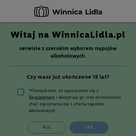
-20 ZŁ ZA NEWSLETTER –
ZAPISZ SIĘ
Witaj na WinnicaLidla.pl
Szuka
Wina
serwisie z szerokim wyborem napojów
S
Wina
Whisky
Rum
Alkohole mocne
alkoholowych.
m
a
k
Whisky
DALWHINNIE DISTILLERS EDITION
Czy masz już ukończone 18 lat?
W
| 0,7L | 43%
y
700 ml
t
*Oświadczam, że zapoznałem się z
r
Limitowana edycja
Regulaminem
i akceptuję go oraz potwierdzam
a
w
chęć zapoznania się z ofertą napojów
Przejdź
n
alkoholowych
na
e
koniec
galerii
P
NIE
TAK
ó
ł