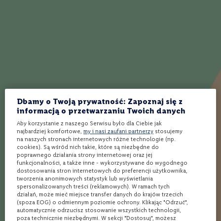
owoców i pieprznych przypraw płynnie łączą się z ciepłymi
w
nutami orzechów i miodu dzięki dojrzewaniu w beczkach po
a
winie Oloroso
n
e
0
%
Jak działa Winnica Lidla?
W
i
n
Wybierz produkty
Wybierz sklep
Kup i odbierz
o
Dbamy o Twoją prywatność: Zapoznaj się z
b
i
informacją o przetwarzaniu Twoich danych
a
Aby korzystanie z naszego Serwisu było dla Ciebie jak
ł
Ponad 1900 alkoholi
Rezerwacja
Bezpłatna dostawa
najbardziej komfortowe,
my i nasi zaufani partnerzy
stosujemy
e
spoza półki w sklepie
online w 3 min*
nawet w 24h** do
na naszych stronach internetowych różne technologie (np.
Twojego Lidla
cookies). Są wśród nich takie, które są niezbędne do
W
poprawnego działania strony internetowej oraz jej
i
funkcjonalności, a także inne - wykorzystywane do wygodnego
n
dostosowania stron internetowych do preferencji użytkownika,
Opinie
o
tworzenia anonimowych statystyk lub wyświetlania
c
spersonalizowanych treści (reklamowych). W ramach tych
z
działań, może mieć miejsce transfer danych do krajów trzecich
e
(spoza EOG) o odmiennym poziomie ochrony. Klikając "Odrzuć",
Twoja ocena
automatycznie odrzucisz stosowanie wszystkich technologii,
r
poza technicznie niezbędnymi. W sekcji "Dostosuj", możesz
w