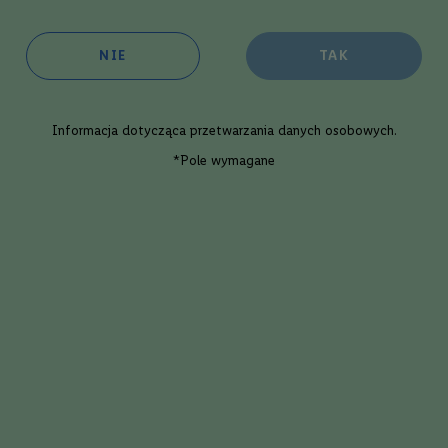
NIE
TAK
oim sklepie:
w 3 dni robocze
ępność:
średnia
Informacja dotycząca
przetwarzania danych osobowych
.
Dodaj
*Pole wymagane
Opis eksperta
mut Cucielo Vermouth Di Torino R