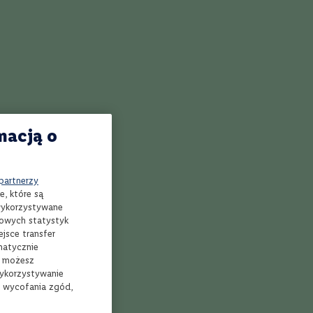
u i plasterkiem
an. Świetnie
a bazie
macją o
 partnerzy
e, które są
 wykorzystywane
mowych statystyk
jsce transfer
ierz sklep
Kup i odbierz
matycznie
, możesz
wykorzystywanie
e wycofania zgód,