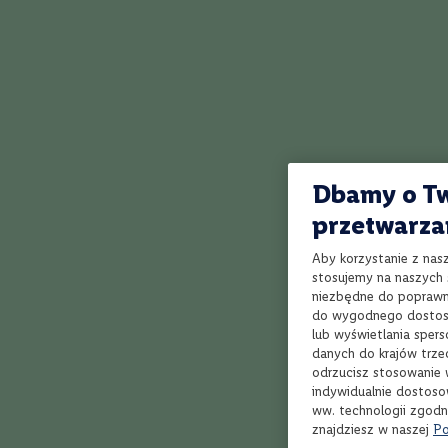
Bordeaux
Rioja
Toskania
Piemont
Vermouth di To
Dolina
pomarańczy, al
Rodanu
komponuje się
Marlborough
ciemnej czeko
Dbamy o Tw
Veneto
przetwarza
Apulia
Kalifornia
Aby korzystanie z nas
Styl
stosujemy na naszych s
Owocowe,
niezbędne do poprawne
delikatne
do wygodnego dostoso
lub wyświetlania sper
Orzeźwiające,
danych do krajów trze
soczyste
odrzucisz stosowanie 
Klasyczne,
indywidualnie dostoso
Jak działa Winnica Lidla?
zrównoważone
ww. technologii zgodn
znajdziesz w naszej
Po
Aromatyczne,