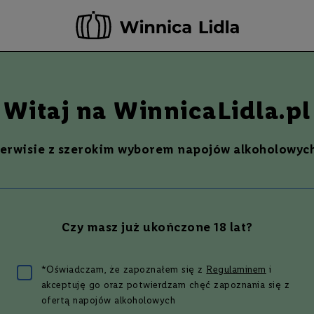
-20 ZŁ ZA NEWSLETTER –
ZAPISZ SIĘ
Szukaj
% Promocje %
Ostatnie sztuki
Nowości
Witaj na WinnicaLidla.pl
serwisie z szerokim wyborem napojów alkoholowych
ELO VERMOUTH DI TORINO
SO
Czy masz już ukończone 18 lat?
zł
*Oświadczam, że zapoznałem się z
Regulaminem
i
akceptuję go oraz potwierdzam chęć zapoznania się z
ofertą napojów alkoholowych
4.5
(
2
opinie
)