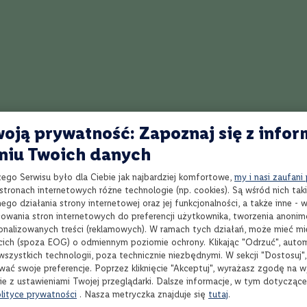
Propozycje kulinarne i serwowanie
rino Rosso Cucielo sprawdzi się jako aperitif serwowany solo z kostką lod
e także jako baza do klasycznych koktajli, takich jak Negroni czy Manhatt
 z twardymi, dojrzewającymi serami, kandyzowanymi owocami i deserami n
lady. Zalecana temperatura serwowania: 14-16°C.
oją prywatność: Zapoznaj się z infor
niu Twoich danych
zego Serwisu było dla Ciebie jak najbardziej komfortowe,
my i nasi zaufani
tronach internetowych różne technologie (np. cookies). Są wśród nich taki
go działania strony internetowej oraz jej funkcjonalności, a także inne -
wania stron internetowych do preferencji użytkownika, tworzenia anoni
sonalizowanych treści (reklamowych). W ramach tych działań, może mieć mie
Wybierz produkty
Wyb
cich (spoza EOG) o odmiennym poziomie ochrony. Klikając "Odrzuć", auto
wszystkich technologii, poza technicznie niezbędnymi. W sekcji "Dostosuj"
wać swoje preferencje. Poprzez kliknięcie "Akceptuj", wyrażasz zgodę na 
ie z ustawieniami Twojej przeglądarki. Dalsze informacje, w tym dotycząc
lityce prywatności
. Nasza metryczka znajduje się
tutaj
.