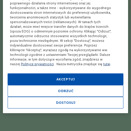
do świętowania, jak i do łączenia z jedzeniem.
e
poprawnego działania strony internetowej oraz jej
funkcjonalności, a także inne - wykorzystywane do wygodnego
dostosowania stron internetowych do preferencji użytkownika,
S
tworzenia anonimowych statystyk lub wyświetlania
z
spersonalizowanych treści (reklamowych). W ramach tych
a
Połączenia kulinarne z winem
działań, może mieć miejsce transfer danych do krajów trzecich
m
(spoza EOG) o odmiennym poziomie ochrony. Klikając "Odrzuć",
p
Champagne Piper-Heidsieck
automatycznie odrzucisz stosowanie wszystkich technologii,
a
poza technicznie niezbędnymi. W sekcji "Dostosuj", możesz
Essentiel
n
indywidualnie dostosować swoje preferencje. Poprzez
y
kliknięcie "Akceptuj", wyrażasz zgodę na wykorzystywanie ww.
technologii zgodnie z ustawieniami Twojej przeglądarki. Dalsze
Essentiel doskonale komponuje się z ostrygami i krewetkami,
P
informacje, w tym dotyczące wycofania zgód, znajdziesz w
r
naszej
Polityce prywatności
. Nasza metryczka znajduje się
tutaj
.
jak również z tataki z tuńczyka czy carpaccio z łososia. Sprawdzi
o
się również w towarzystwie drobiu w kremowych sosach,
s
dojrzewających serów oraz potraw na bazie warzyw. Ten
e
AKCEPTUJ
c
ekskluzywny szampan najlepiej serwować w temperaturze 10-
c
ODRZUĆ
12°C.
o
DOSTOSUJ
W
i
n
o
Jak działa Winnica Lidla?
w
z