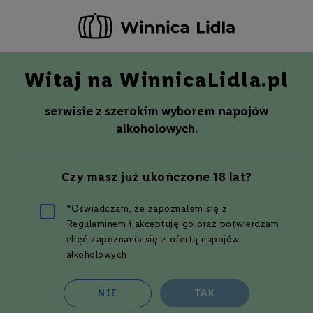
-20 ZŁ ZA NEWSLETTER –
ZAPISZ SIĘ
Witaj na WinnicaLidla.pl
Szuka
Wina
serwisie z szerokim wyborem napojów
S
Wina
Whisky
Rum
Alkohole mocne
alkoholowych.
m
a
k
Wino
CHAMPAGNE PIPER HEIDSIEK
Czy masz już ukończone 18 lat?
W
ESSENTIEL 0,75
y
t
*Oświadczam, że zapoznałem się z
r
Regulaminem
i akceptuję go oraz potwierdzam
Przejdź
a
w
na
chęć zapoznania się z ofertą napojów
n
koniec
alkoholowych
e
galerii
P
NIE
TAK
ó
ł