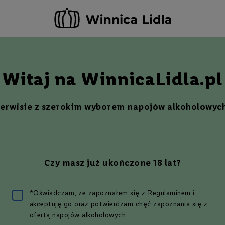
-20 ZŁ ZA NEWSLETTER –
ZAPISZ SIĘ
Szukaj
% Promocje %
Ostatnie sztuki
Nowości
Witaj na WinnicaLidla.pl
serwisie z szerokim wyborem napojów alkoholowych
IACH MALTING SEASON | 0,7L
8%
Czy masz już ukończone 18 lat?
9 zł
*Oświadczam, że zapoznałem się z
Regulaminem
i
akceptuję go oraz potwierdzam chęć zapoznania się z
ofertą napojów alkoholowych
wszym, który oceni ten produkt.