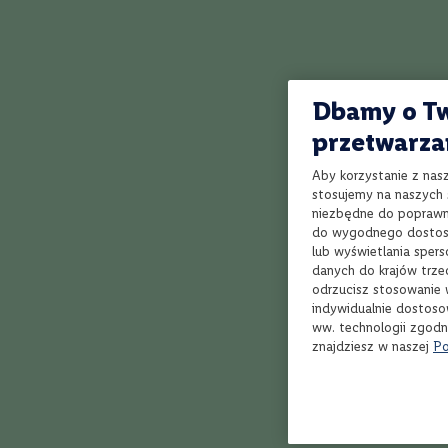
Bordeaux
Speyside Sin
Rioja
bez unikalne
Toskania
surowe piękn
woda pochod
Piemont
Dbamy o Tw
zabudowaniam
Dolina
inaczej. Jej
przetwarza
Rodanu
dojrzewania 
Marlborough
Speyside. Wi
Aby korzystanie z nas
Veneto
Highlands or
stosujemy na naszych s
niezbędne do poprawne
całego świa
Apulia
do wygodnego dostoso
Scotch Whisk
Kalifornia
lub wyświetlania sper
charakteryst
danych do krajów trze
Styl
czterokrotna
odrzucisz stosowanie 
Owocowe,
Barrie osobi
indywidualnie dostoso
delikatne
odsłaniał sw
ww. technologii zgodn
Orzeźwiające,
znajdziesz w naszej
Po
soczyste
Klasyczne,
zrównoważone
Aromatyczne,