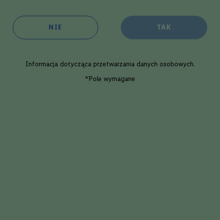
oim sklepie:
w 3 dni robocze
NIE
TAK
ępność:
średnia
Informacja dotycząca
przetwarzania danych osobowych
.
Dodaj
*Pole wymagane
Opis eksperta
y Benriach Malting Season | 0,7L |