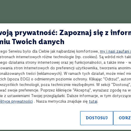
gle Malt Scotch Whisky tak intrygująca i wyjątkowa jak Benriach nie mog
j tradycji rzemieślniczej destylarni, którą John Duff zbudował w 1898. Natu
o destylarni Benriach zdobi starą farmę Riach na północy Speyside, a zasil
zi z bogatych w minerały warstw wodonośnych, znajdujących się głęboko
oją prywatność: Zapoznaj się z infor
i. Destylarnia Benriach słynie z tego, że do wytwarzania whisky podchod
 filozofią jest kreatywne podejście do każdego aspektu rzemiosła - destylacj
ZAPISZ SIĘ DO NASZEGO NEWSLETTERA
niu Twoich danych
i kupażu szkockiej whisky - wszystko to, by oddać wyrazisty smak Single M
eloletnia tradycja destylowania trzech stylów whisky - klasycznej, torfow
zego Serwisu było dla Ciebie jak najbardziej komfortowe,
my i nasi zaufani
i zdobądź
az portójnie destylowanej w połączeniu z unikatową, eklektyczną kolekcją
tronach internetowych różne technologie (np. cookies). Są wśród nich taki
kod rabatowy 20 zł
go działania strony internetowej oraz jej funkcjonalności, a także inne -
ta pozwala Benriach na ekspolorowanie bogactwa wariantów smakowych S
za jednorazową rezerwację
wania stron internetowych do preferencji użytkownika, tworzenia anoni
y i tworzenie najbogatszej, najbardziej kompleksowej whisky ze Speyside.
sonalizowanych treści (reklamowych). W ramach tych działań, może mieć mie
za minimalną kwotę 200 zł*
yczne whisky Benriach to: destylacja fruit-forward, bogata w minerały wod
cich (spoza EOG) o odmiennym poziomie ochrony. Klikając "Odrzuć", auto
 infuzja zacieru oraz tradycyjnie, ręcznie słodowany jęczmień. Master Ble
wszystkich technologii, poza technicznie niezbędnymi. W sekcji "Dostosuj"
ście dba o to, by ukryty w Benriach klejnot Speyside Single Malt Whisky nie
wać swoje preferencje. Poprzez kliknięcie "Akceptuj", wyrażasz zgodę na 
oje bogactwo przed tymi, którzy pragną je odkryć i zachować.
ie z ustawieniami Twojej przeglądarki. Dalsze informacje, w tym dotycząc
Chcę otrzymywać newsletter
lityce prywatności
. Nasza metryczka znajduje się
tutaj
.
*Kodu rabatowego nie można łączyć z promocjami w serwisie
winnicalidla.pl
DOSTOSUJ
ODRZ