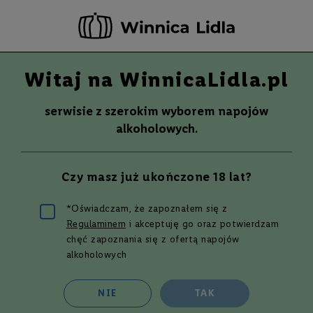
-20 ZŁ ZA NEWSLETTER –
ZAPISZ SIĘ
Witaj na WinnicaLidla.pl
Szuka
Wina
serwisie z szerokim wyborem napojów
S
Wina
Whisky
Rum
Alkohole mocne
alkoholowych.
m
a
k
Whisky
ARDNAMURCHAN SINGLE MALT CS
Czy masz już ukończone 18 lat?
W
AD 09.22 | 0,7L | 58,4%
y
700 ml
t
*Oświadczam, że zapoznałem się z
r
Regulaminem
i akceptuję go oraz potwierdzam
Przejdź
a
w
na
chęć zapoznania się z ofertą napojów
n
koniec
alkoholowych
e
galerii
P
NIE
TAK
ó
ł