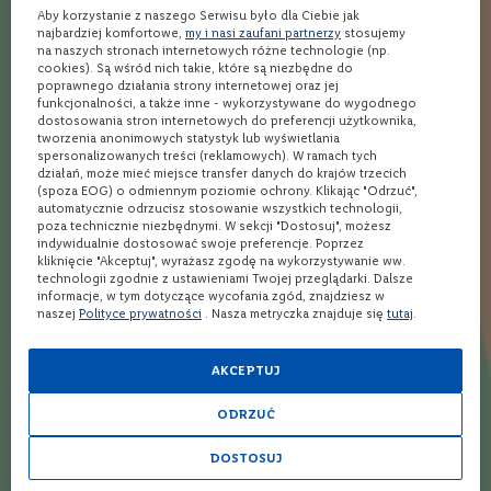
o
Aby korzystanie z naszego Serwisu było dla Ciebie jak
n
najbardziej komfortowe,
my i nasi zaufani partnerzy
stosujemy
Ocena:
4
(1)
na naszych stronach internetowych różne technologie (np.
e
cookies). Są wśród nich takie, które są niezbędne do
80
100
% of
poprawnego działania strony internetowej oraz jej
W
funkcjonalności, a także inne - wykorzystywane do wygodnego
i
dostosowania stron internetowych do preferencji użytkownika,
n
tworzenia anonimowych statystyk lub wyświetlania
80%
o
spersonalizowanych treści (reklamowych). W ramach tych
Jak szukasz dymu i torfu - tutaj go NIE MA. Za to jest
r
działań, może mieć miejsce transfer danych do krajów trzecich
ó
fantastyczny, złożony, wielopoziomowy i w aromacie i w
(spoza EOG) o odmiennym poziomie ochrony. Klikając "Odrzuć",
ż
automatycznie odrzucisz stosowanie wszystkich technologii,
smaku trunek zabutelkowany w mocy beczki ( w zasadzie to
o
poza technicznie niezbędnymi. W sekcji "Dostosuj", możesz
w
powinno się napisać: “batch strenght” bo to zlane 50 rożnych
indywidualnie dostosować swoje preferencje. Poprzez
e
kliknięcie "Akceptuj", wyrażasz zgodę na wykorzystywanie ww.
beczek. Jedna gwiazdka mniej za BRAK torfu, który miał tam
technologii zgodnie z ustawieniami Twojej przeglądarki. Dalsze
być!
informacje, w tym dotyczące wycofania zgód, znajdziesz w
W
naszej
Polityce prywatności
. Nasza metryczka znajduje się
tutaj
.
i
n
RADEK
12.01.2025
o
AKCEPTUJ
m
u
s
ODRZUĆ
u
Twoja ocena
j
DOSTOSUJ
ą
c