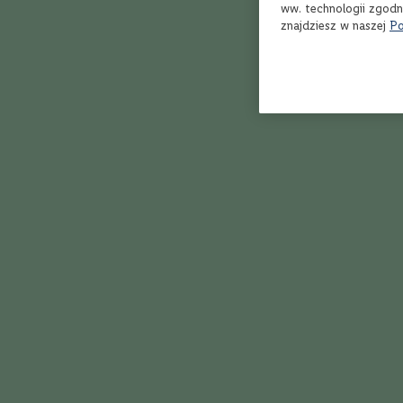
Bordeaux
ww. technologii zgodn
znajdziesz w naszej
Po
Rioja
Toskania
Piemont
Dolina
Rodanu
Marlborough
Veneto
Apulia
Kalifornia
Styl
Owocowe,
delikatne
Orzeźwiające,
soczyste
Klasyczne,
zrównoważone
Aromatyczne,