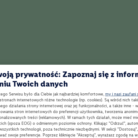
dycja, produkowana po kilka tysięcy sztuk przez kultową destylarnię Bimb
ożoną przez Polaków. Apogee XII to 12-sto letnia whisky malt, tworzona 
regionu
Speyside i Highland
i finiszowana w beczkach po single malt Bi
apogeum, kulminacja, w tym wypadku aromatu i smaku.
łodkie gruszki w zalewie, pieczone morele, landrynki, w smaku oprócz ow
nuta imbirowa i mięta.Moc 46,3% w naturalnym kolorze, bez filtracji.
oją prywatność: Zapoznaj się z infor
niu Twoich danych
zego Serwisu było dla Ciebie jak najbardziej komfortowe,
my i nasi zaufani
tronach internetowych różne technologie (np. cookies). Są wśród nich taki
go działania strony internetowej oraz jej funkcjonalności, a także inne -
Wybierz produkty
Wyb
wania stron internetowych do preferencji użytkownika, tworzenia anoni
sonalizowanych treści (reklamowych). W ramach tych działań, może mieć mie
cich (spoza EOG) o odmiennym poziomie ochrony. Klikając "Odrzuć", auto
wszystkich technologii, poza technicznie niezbędnymi. W sekcji "Dostosuj"
wać swoje preferencje. Poprzez kliknięcie "Akceptuj", wyrażasz zgodę na 