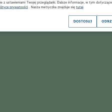
ie z ustawieniami Twojej przeglądarki. Dalsze informacje, w tym dotycząc
Ponad 1900 alkoholi
R
lityce prywatności
. Nasza metryczka znajduje się
tutaj
.
spoza półki w sklepie
onl
DOSTOSUJ
ODRZ
Opinie
Twoja ocena
1
2
3
4
5
star
stars
stars
stars
stars
Autor
Napisz własną recenzję
Opinia