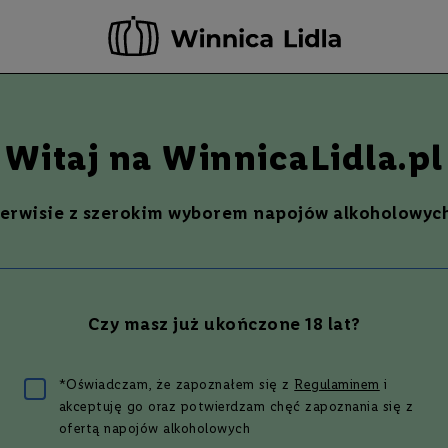
-20 ZŁ ZA NEWSLETTER –
ZAPISZ SIĘ
Szukaj
% Promocje %
Ostatnie sztuki
Nowości
Witaj na WinnicaLidla.pl
serwisie z szerokim wyborem napojów alkoholowych
EE XII 12L. PURE MALT | 0,7L
3%
Czy masz już ukończone 18 lat?
 zł
*Oświadczam, że zapoznałem się z
Regulaminem
i
akceptuję go oraz potwierdzam chęć zapoznania się z
ofertą napojów alkoholowych
wszym, który oceni ten produkt.