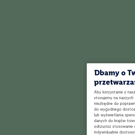
Kraj
Limitowana e
Włochy
Londynu, zał
Polska
destylatów 
to inaczej 
Francja
Hiszpania
W aromacie s
Chile
pojawia się 
Australia
Portugalia
Dbamy o Tw
Węgry
przetwarza
Niemcy
Nowa
Aby korzystanie z nas
Zelandia
stosujemy na naszych s
niezbędne do poprawne
Rumunia
do wygodnego dostoso
Argentyna
lub wyświetlania sper
danych do krajów trze
Region
Jak działa Winnica Lidla?
odrzucisz stosowanie 
Szampania
indywidualnie dostoso