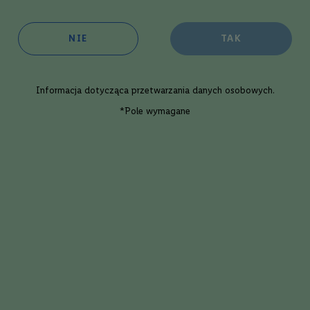
oim sklepie:
w 3 dni robocze
NIE
TAK
ępność:
duża
Informacja dotycząca
przetwarzania danych osobowych
.
Dodaj
*Pole wymagane
Opis eksperta
y Apogee XII 12l. Pure Malt | 0,7L |