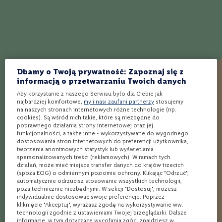
e
G
a
t
u
n
e
Dbamy o Twoją prywatność: Zapoznaj się z
k
informacją o przetwarzaniu Twoich danych
Aby korzystanie z naszego Serwisu było dla Ciebie jak
W
najbardziej komfortowe,
my i nasi zaufani partnerzy
stosujemy
i
na naszych stronach internetowych różne technologie (np.
n
cookies). Są wśród nich takie, które są niezbędne do
o
poprawnego działania strony internetowej oraz jej
d
funkcjonalności, a także inne - wykorzystywane do wygodnego
e
dostosowania stron internetowych do preferencji użytkownika,
a
tworzenia anonimowych statystyk lub wyświetlania
l
spersonalizowanych treści (reklamowych). W ramach tych
k
działań, może mieć miejsce transfer danych do krajów trzecich
o
(spoza EOG) o odmiennym poziomie ochrony. Klikając "Odrzuć",
h
automatycznie odrzucisz stosowanie wszystkich technologii,
o
poza technicznie niezbędnymi. W sekcji "Dostosuj", możesz
l
indywidualnie dostosować swoje preferencje. Poprzez
i
kliknięcie "Akceptuj", wyrażasz zgodę na wykorzystywanie ww.
z
technologii zgodnie z ustawieniami Twojej przeglądarki. Dalsze
informacje, w tym dotyczące wycofania zgód, znajdziesz w
o