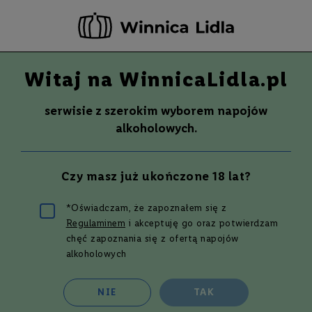
-20 ZŁ ZA NEWSLETTER –
ZAPISZ SIĘ
Witaj na WinnicaLidla.pl
Szuka
Wina
serwisie z szerokim wyborem napojów
S
Wina
Whisky
Rum
Alkohole mocne
alkoholowych.
m
a
k
Promocja
Czy masz już ukończone 18 lat?
W
y
t
*Oświadczam, że zapoznałem się z
r
Regulaminem
i akceptuję go oraz potwierdzam
a
w
Filtruj i sortuj
chęć zapoznania się z ofertą napojów
n
alkoholowych
e
Siatka
Lista
2
produkty
P
NIE
TAK
ó
ł