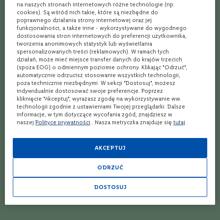
na naszych stronach internetowych różne technologie (np.
W
cookies). Są wśród nich takie, które są niezbędne do
ę
poprawnego działania strony internetowej oraz jej
g
funkcjonalności, a także inne - wykorzystywane do wygodnego
r
dostosowania stron internetowych do preferencji użytkownika,
y
tworzenia anonimowych statystyk lub wyświetlania
spersonalizowanych treści (reklamowych). W ramach tych
N
działań, może mieć miejsce transfer danych do krajów trzecich
(spoza EOG) o odmiennym poziomie ochrony. Klikając "Odrzuć",
i
4
(11 opinii)
5
(7 opinii)
Ocena:
Ocena:
automatycznie odrzucisz stosowanie wszystkich technologii,
e
Whisky
Whisky
poza technicznie niezbędnymi. W sekcji "Dostosuj", możesz
m
The Targe Highland Single
Ben Bracken Highland
indywidualnie dostosować swoje preferencje. Poprzez
c
Grain Scotch Whisky 12YO |
Single Malt Whisky 12YO |
kliknięcie "Akceptuj", wyrażasz zgodę na wykorzystywanie ww.
y
0,7L | 40%
0,7L | 40%
technologii zgodnie z ustawieniami Twojej przeglądarki. Dalsze
Szkocja
Szkocja
informacje, w tym dotyczące wycofania zgód, znajdziesz w
N
Single Grain
Single Malt
naszej
Polityce prywatności
. Nasza metryczka znajduje się
tutaj
.
o
Zawartość Alkoholu
Zawartość Alkoholu
w
40%
40%
a
AKCEPTUJ
Z
e
ODRZUĆ
l
15% przy min. 2 szt.
a
109,99 zł
119,99 zł
n
DOSTOSUJ
d
i
a