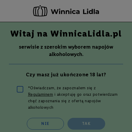
-20 ZŁ ZA NEWSLETTER –
ZAPISZ SIĘ
Witaj na WinnicaLidla.pl
Szuka
Wina
serwisie z szerokim wyborem napojów
S
Wina
Whisky
Rum
Alkohole mocne
alkoholowych.
m
a
k
Szkocka z Highland - strona 3
Czy masz już ukończone 18 lat?
W
y
t
*Oświadczam, że zapoznałem się z
r
Regulaminem
i akceptuję go oraz potwierdzam
a
w
Filtruj i sortuj
chęć zapoznania się z ofertą napojów
n
alkoholowych
e
Siatka
Lista
111
produktów
P
NIE
TAK
ó
ł