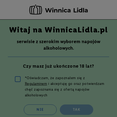
-20 ZŁ ZA NEWSLETTER –
ZAPISZ SIĘ
Witaj na WinnicaLidla.pl
Szuka
Wina
serwisie z szerokim wyborem napojów
S
Wina
Whisky
Rum
Alkohole mocne
alkoholowych.
m
a
k
Whisky
WHISKY DUNCAN TAYLOR SMOKIN |
Czy masz już ukończone 18 lat?
W
0,7 L | 40%
y
700 ml
t
*Oświadczam, że zapoznałem się z
r
Regulaminem
i akceptuję go oraz potwierdzam
Przejdź
a
w
na
chęć zapoznania się z ofertą napojów
n
koniec
alkoholowych
e
galerii
P
NIE
TAK
ó
ł