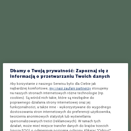
Bladozłoty Aromat: Obok sporej dawki dymu znajdziemy tu
o
n
jeszcze akcenty cytrusów, pikantnych przypraw, karmelu,
e
wanilii, śmietany i drzewa sandałowego Smak: Bogaty, pełny,
W
wędzonka, dym, cytrusy, toffi, akcenty płatków zbożowych i
i
tostów z masłem oraz skóra, tytoń i pikantny dąb Finisz: Dość
n
wytrawnie, z akcentami drewna, tytoniu, skóry, dymu,
o
r
cytrusów i ciepłych przypraw
ó
ż
o
w
Jak działa Winnica Lidla?
e
Dbamy o Twoją prywatność: Zapoznaj się z
informacją o przetwarzaniu Twoich danych
W
Wybierz produkty
Aby korzystanie z naszego Serwisu było dla Ciebie jak
Wybierz sklep
Kup i odbierz
i
najbardziej komfortowe,
my i nasi zaufani partnerzy
stosujemy
n
na naszych stronach internetowych różne technologie (np.
o
cookies). Są wśród nich takie, które są niezbędne do
m
poprawnego działania strony internetowej oraz jej
u
funkcjonalności, a także inne - wykorzystywane do wygodnego
Ponad 1900 alkoholi
Rezerwacja
Bezpłatna dostawa
s
dostosowania stron internetowych do preferencji użytkownika,
spoza półki w sklepie
online w 3 min*
nawet w 24h** do
u
tworzenia anonimowych statystyk lub wyświetlania
Twojego Lidla
j
spersonalizowanych treści (reklamowych). W ramach tych
ą
działań, może mieć miejsce transfer danych do krajów trzecich
c
(spoza EOG) o odmiennym poziomie ochrony. Klikając "Odrzuć",