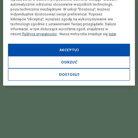
e
Opinie
automatycznie odrzucisz stosowanie wszystkich technologii,
poza technicznie niezbędnymi. W sekcji "Dostosuj", możesz
indywidualnie dostosować swoje preferencje. Poprzez
S
kliknięcie "Akceptuj", wyrażasz zgodę na wykorzystywanie ww.
z
Ocena:
4
(2)
technologii zgodnie z ustawieniami Twojej przeglądarki. Dalsze
a
informacje, w tym dotyczące wycofania zgód, znajdziesz w
80
100
% of
m
naszej
Polityce prywatności
. Nasza metryczka znajduje się
tutaj
.
p
a
n
100%
AKCEPTUJ
y
Posmakować dymno-torfowej whisky w tej cenie to podwójna
P
ODRZUĆ
przyjemność
r
o
DOSTOSUJ
Marek
30.07.2025
s
e
c
c
o
60%
W
W ogóle mi nie podeszła. Za mało dymu.
i
n
KONRAD
05.07.2025
o
w
z