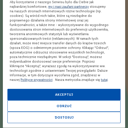
Opinie
Aby korzystanie z naszego Serwisu było dla Ciebie jak
o
najbardziej komfortowe,
my i nasi zaufani partnerzy
stosujemy
n
na naszych stronach internetowych różne technologie (np.
Ocena:
e
4
(1)
cookies). Są wśród nich takie, które są niezbędne do
poprawnego działania strony internetowej oraz jej
80
100
% of
W
funkcjonalności, a także inne - wykorzystywane do wygodnego
i
dostosowania stron internetowych do preferencji użytkownika,
n
tworzenia anonimowych statystyk lub wyświetlania
o
spersonalizowanych treści (reklamowych). W ramach tych
80%
r
działań, może mieć miejsce transfer danych do krajów trzecich
Lepszy, znacznie bardziej aromatyczny od mcallan 15 double
(spoza EOG) o odmiennym poziomie ochrony. Klikając "Odrzuć",
ó
cask, typowo jesienne smaki, w zapachu nie czuje złożoności,
automatycznie odrzucisz stosowanie wszystkich technologii,
ż
poza technicznie niezbędnymi. W sekcji "Dostosuj", możesz
o
zakończenie umiarkowanie długie, pozostaje przyjemnie w
indywidualnie dostosować swoje preferencje. Poprzez
w
gardle z pieprzony posmakiem. Dobra whisky ale ze ta cenę
kliknięcie "Akceptuj", wyrażasz zgodę na wykorzystywanie ww.
e
technologii zgodnie z ustawieniami Twojej przeglądarki. Dalsze
można znaleźć bardziej wyrafinowany single malt.
informacje, w tym dotyczące wycofania zgód, znajdziesz w
W
naszej
Polityce prywatności
. Nasza metryczka znajduje się
tutaj
.
i
Marek
11.09.2025
n
o
AKCEPTUJ
m
u
ODRZUĆ
s
Twoja ocena
u
j
DOSTOSUJ
ą
1
2
3
4
5
c