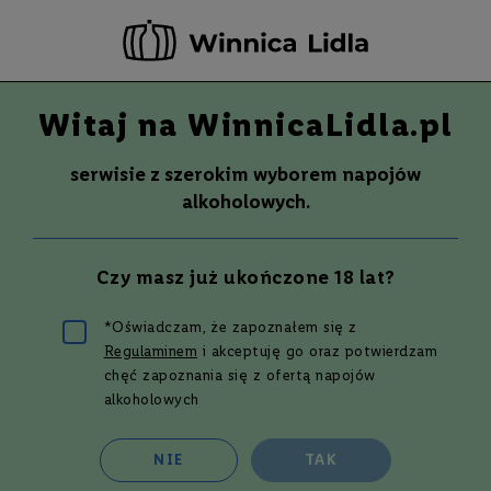
-20 ZŁ ZA NEWSLETTER –
ZAPISZ SIĘ
Witaj na WinnicaLidla.pl
Szuka
Wina
serwisie z szerokim wyborem napojów
S
Wina
Whisky
Rum
Alkohole mocne
alkoholowych.
m
a
k
Whisky
MACALLAN SHERATAN THE
Czy masz już ukończone 18 lat?
W
HARMONY COLLECTION - AMBER
y
t
MEADOW WHISKY | 0,7L | 44,2%
*Oświadczam, że zapoznałem się z
700 ml
r
Regulaminem
i akceptuję go oraz potwierdzam
a
w
chęć zapoznania się z ofertą napojów
Przejdź
n
alkoholowych
na
e
koniec
galerii
P
NIE
TAK
ó
ł