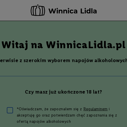
rwuj teraz - odbierz i opłać już w następnym dniu roboczym w wybranym sk
-20 ZŁ ZA NEWSLETTER –
ZAPISZ SIĘ
Szukaj
% Promocje %
Ostatnie sztuki
Nowości
Witaj na WinnicaLidla.pl
serwisie z szerokim wyborem napojów alkoholowych
ICUS ROSOLIO DI
AMOTTO | 0,7L | 20%
Czy masz już ukończone 18 lat?
 zł
*Oświadczam, że zapoznałem się z
Regulaminem
i
akceptuję go oraz potwierdzam chęć zapoznania się z
ofertą napojów alkoholowych
wszym, który oceni ten produkt.