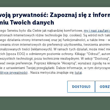
oją prywatność: Zapoznaj się z infor
niu Twoich danych
zego Serwisu było dla Ciebie jak najbardziej komfortowe,
my i nasi zaufani
tronach internetowych różne technologie (np. cookies). Są wśród nich taki
go działania strony internetowej oraz jej funkcjonalności, a także inne -
wania stron internetowych do preferencji użytkownika, tworzenia anoni
sonalizowanych treści (reklamowych). W ramach tych działań, może mieć mie
cich (spoza EOG) o odmiennym poziomie ochrony. Klikając "Odrzuć", auto
wszystkich technologii, poza technicznie niezbędnymi. W sekcji "Dostosuj"
wać swoje preferencje. Poprzez kliknięcie "Akceptuj", wyrażasz zgodę na 
ie z ustawieniami Twojej przeglądarki. Dalsze informacje, w tym dotycząc
lityce prywatności
. Nasza metryczka znajduje się
tutaj
.
DOSTOSUJ
ODRZ
Wybierz produkty
Wyb