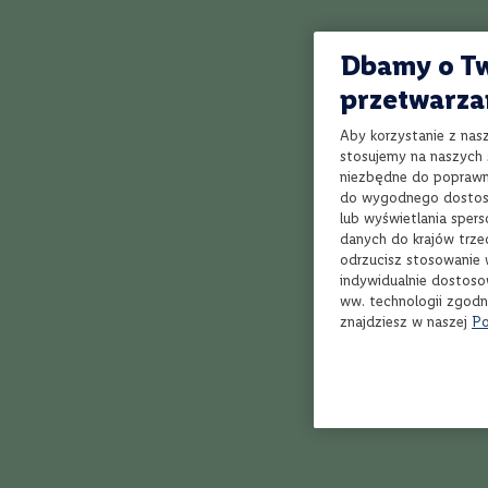
Bordeaux
Rioja
Dbamy o Tw
Toskania
przetwarza
Piemont
Dolina
Aby korzystanie z nas
Rodanu
stosujemy na naszych s
niezbędne do poprawne
Marlborough
do wygodnego dostoso
Veneto
lub wyświetlania sper
danych do krajów trze
Apulia
odrzucisz stosowanie 
Kalifornia
indywidualnie dostoso
ww. technologii zgodn
Styl
znajdziesz w naszej
Po
Owocowe,
delikatne
Orzeźwiające,
soczyste
Klasyczne,
zrównoważone
Aromatyczne,