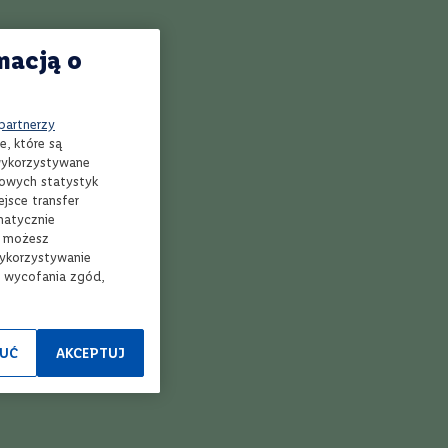
macją o
 partnerzy
e, które są
 wykorzystywane
mowych statystyk
jsce transfer
matycznie
, możesz
wykorzystywanie
e wycofania zgód,
UĆ
AKCEPTUJ
ierz sklep
Kup i odbierz