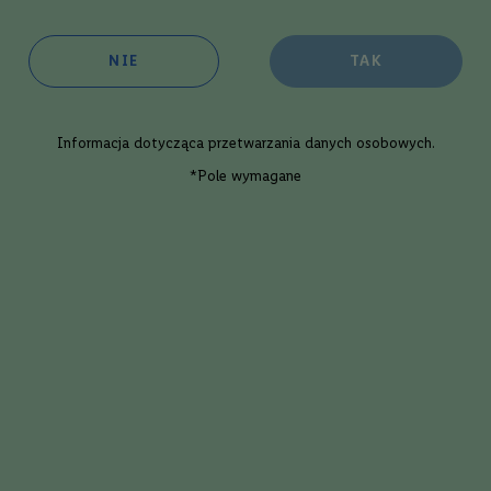
oim sklepie
w 1 dzień roboczy
NIE
TAK
ępność:
duża
Informacja dotycząca
przetwarzania danych osobowych
.
Dodaj
*Pole wymagane
Opis eksperta
 Italicus Rosolio di Bergamotto | 0,7