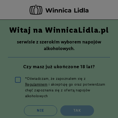
-20 ZŁ ZA NEWSLETTER –
ZAPISZ SIĘ
Witaj na WinnicaLidla.pl
Szuka
Wina
serwisie z szerokim wyborem napojów
S
Wina
Whisky
Rum
Alkohole mocne
alkoholowych.
m
a
k
Whisky
Czy masz już ukończone 18 lat?
W
y
t
*Oświadczam, że zapoznałem się z
r
Regulaminem
i akceptuję go oraz potwierdzam
a
Zarezerwuj teraz - odbierz i opłać już w następnym dniu
w
chęć zapoznania się z ofertą napojów
roboczym w wybranym sklepie Lidl!*
n
alkoholowych
*96% rezerwacji jest realizowanych w jeden dzień roboczy.
e
P
Filtruj i sortuj
NIE
TAK
ó
ł