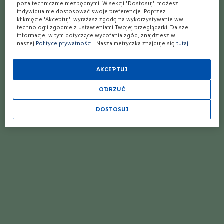
Ocena:
o
poza technicznie niezbędnymi. W sekcji "Dostosuj", możesz
Whisky
Whisky
s
indywidualnie dostosować swoje preferencje. Poprzez
Talisker The Wild Blue
Chivas Regal XV 15YO
kliknięcie "Akceptuj", wyrażasz zgodę na wykorzystywanie ww.
k
2025 Edition | 0,7L | 48,2%
whisky | 0,7L | 40%
technologii zgodnie z ustawieniami Twojej przeglądarki. Dalsze
a
informacje, w tym dotyczące wycofania zgód, znajdziesz w
Szkocja
Szkocja
n
naszej
Polityce prywatności
. Nasza metryczka znajduje się
tutaj
.
i
Single Malt
Blended
a
Zawartość Alkoholu
Zawartość Alkoholu
48,2%
40%
AKCEPTUJ
P
i
e
ODRZUĆ
m
o
DOSTOSUJ
339,99 zł
199,99 zł
n
t
D
o
l
i
Nowość
Nowość
n
a
R
o
d
a