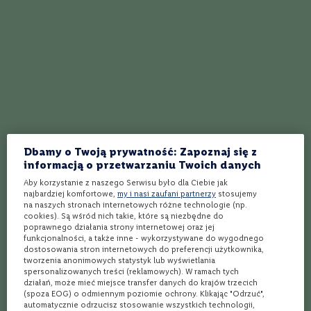
S
Single Malt
Single Grain
z
a
Zawartość Alkoholu
Zawartość Alkoholu
48,50%
46%
m
p
a
n
i
449,99 zł
169,99 zł
a
B
o
r
Dbamy o Twoją prywatność: Zapoznaj się z
d
informacją o przetwarzaniu Twoich danych
e
a
Aby korzystanie z naszego Serwisu było dla Ciebie jak
najbardziej komfortowe,
my i nasi zaufani partnerzy
stosujemy
u
na naszych stronach internetowych różne technologie (np.
x
cookies). Są wśród nich takie, które są niezbędne do
poprawnego działania strony internetowej oraz jej
R
funkcjonalności, a także inne - wykorzystywane do wygodnego
i
dostosowania stron internetowych do preferencji użytkownika,
o
tworzenia anonimowych statystyk lub wyświetlania
j
spersonalizowanych treści (reklamowych). W ramach tych
a
działań, może mieć miejsce transfer danych do krajów trzecich
(spoza EOG) o odmiennym poziomie ochrony. Klikając "Odrzuć",
T
automatycznie odrzucisz stosowanie wszystkich technologii,
4.65
(22 opinie)