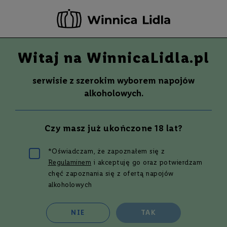
-20 ZŁ ZA NEWSLETTER –
ZAPISZ SIĘ
Witaj na WinnicaLidla.pl
Szuka
Wina
serwisie z szerokim wyborem napojów
S
Wina
Whisky
Rum
Alkohole mocne
alkoholowych.
m
a
k
Whisky
ARTIST COLLECTIVE CAOL ILA 9YO
Czy masz już ukończone 18 lat?
W
2013 COLLECTIVE 6.0 | 0,7L | 48%
y
700
t
ml
*Oświadczam, że zapoznałem się z
r
Regulaminem
i akceptuję go oraz potwierdzam
a
Limitowana edycja
w
chęć zapoznania się z ofertą napojów
n
alkoholowych
Przejdź
e
na
koniec
P
NIE
TAK
galerii
ó
ł