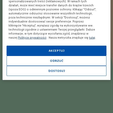
spersonalizowanych treści (reklamowych). W ramach tych
o
działań, może mieć miejsce transfer danych do krajów trzecich
n
(spoza EOG) o odmiennym poziomie ochrony. Klikając "Odrzuć",
e
automatycznie odrzucisz stosowanie wszystkich technologii,
Opinie
poza technicznie niezbędnymi. W sekcji "Dostosuj", możesz
W
indywidualnie dostosować swoje preferencje. Poprzez
i
kliknięcie "Akceptuj", wyrażasz zgodę na wykorzystywanie ww.
n
technologii zgodnie z ustawieniami Twojej przeglądarki. Dalsze
Twoja ocena
informacje, w tym dotyczące wycofania zgód, znajdziesz w
o
naszej
Polityce prywatności
. Nasza metryczka znajduje się
tutaj
.
r
ó
1
2
3
4
5
ż
Autor
star
stars
stars
stars
stars
AKCEPTUJ
o
w
e
ODRZUĆ
W
Opinia
DOSTOSUJ
Napisz własną recenzję
i
n
o
m
u
s
u
j
ą
c