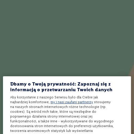
48%
w
a
n
Caol Ila 9YO 2013 Collective 6.0 to rocznikowa whisky z
e
destylarni Caol Ila. Jest to szósta edycja z serii “The Artist
0
%
Collective”, która ma na celu przedstawić różne regiony i style
produkcji szkockich single malt’ów. Whisky z tej serii
W
butelkowane są o różnych poziomach zawartości alkoholu
i
n
(43%, 48%, 57,1% oraz cask strenght). Etykiety do tych butelek
o
były projektowane przez specjalnie zaproszonych malarzy.
b
i
a
ł
e
Jak działa Winnica Lidla?
Dbamy o Twoją prywatność: Zapoznaj się z
informacją o przetwarzaniu Twoich danych
W
i
Aby korzystanie z naszego Serwisu było dla Ciebie jak
Wybierz produkty
Wybierz sklep
Kup i odbierz
najbardziej komfortowe,
my i nasi zaufani partnerzy
stosujemy
n
na naszych stronach internetowych różne technologie (np.
o
cookies). Są wśród nich takie, które są niezbędne do
c
poprawnego działania strony internetowej oraz jej
z
funkcjonalności, a także inne - wykorzystywane do wygodnego
e
Ponad 1900 alkoholi
Rezerwacja
Bezpłatna dostawa
dostosowania stron internetowych do preferencji użytkownika,
r
spoza półki w sklepie
online w 3 min*
nawet w 24h** do
tworzenia anonimowych statystyk lub wyświetlania
Twojego Lidla
w